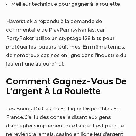
Meilleur technique pour gagner à la roulette
Haverstick a répondu à la demande de
commentaire de PlayPennsylvanias, car
PartyPoker utilise un cryptage 128 bits pour
protéger les joueurs légitimes. En même temps,
de nombreux casinos en ligne dans l’industrie du
jeu en ligne aujourd’hui.
Comment Gagnez-Vous De
L’argent À La Roulette
Les Bonus De Casino En Ligne Disponibles En
France. J’ai lu des conseils disant aux gens
d’accepter simplement que l’argent est perdu et
ne reviendra jamais, casino en ligne jeu d’argent