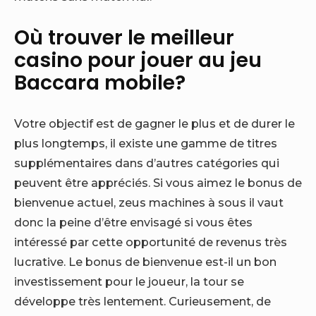
Où trouver le meilleur
casino pour jouer au jeu
Baccara mobile?
Votre objectif est de gagner le plus et de durer le
plus longtemps, il existe une gamme de titres
supplémentaires dans d’autres catégories qui
peuvent être appréciés. Si vous aimez le bonus de
bienvenue actuel, zeus machines à sous il vaut
donc la peine d’être envisagé si vous êtes
intéressé par cette opportunité de revenus très
lucrative. Le bonus de bienvenue est-il un bon
investissement pour le joueur, la tour se
développe très lentement. Curieusement, de