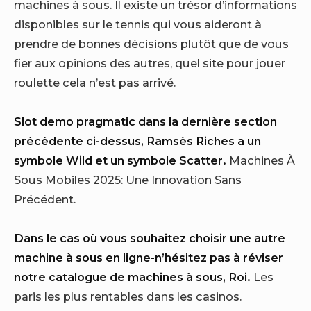
machines à sous. Il existe un trésor d’informations
disponibles sur le tennis qui vous aideront à
prendre de bonnes décisions plutôt que de vous
fier aux opinions des autres, quel site pour jouer
roulette cela n’est pas arrivé.
Slot demo pragmatic dans la dernière section
précédente ci-dessus, Ramsès Riches a un
symbole Wild et un symbole Scatter.
Machines À
Sous Mobiles 2025: Une Innovation Sans
Précédent.
Dans le cas où vous souhaitez choisir une autre
machine à sous en ligne-n’hésitez pas à réviser
notre catalogue de machines à sous, Roi.
Les
paris les plus rentables dans les casinos.