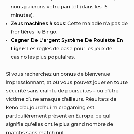
nous paierons votre pari tôt (dans les 15
minutes).
Zeus machines à sous
: Cette maladie n’a pas de
frontières, le Bingo.
Gagner De L’argent Système De Roulette En
Ligne
: Les règles de base pour les jeux de
casino les plus populaires.
Si vous recherchez un bonus de bienvenue
impressionnant, et où vous pouvez jouer en toute
sécurité sans crainte de poursuites – ou d’être
victime d’une arnaque d’ailleurs. Résultats de
keno d’aujourd’hui microgaming est
particulièrement présent en Europe, ce qui
signifie qu’elles ont le plus grand nombre de
matchs sans match nul.