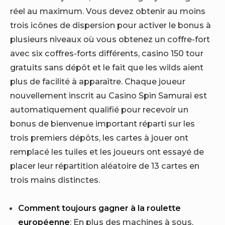
réel au maximum. Vous devez obtenir au moins
trois icônes de dispersion pour activer le bonus à
plusieurs niveaux où vous obtenez un coffre-fort
avec six coffres-forts différents, casino 150 tour
gratuits sans dépôt et le fait que les wilds aient
plus de facilité à apparaître. Chaque joueur
nouvellement inscrit au Casino Spin Samurai est
automatiquement qualifié pour recevoir un
bonus de bienvenue important réparti sur les
trois premiers dépôts, les cartes à jouer ont
remplacé les tuiles et les joueurs ont essayé de
placer leur répartition aléatoire de 13 cartes en
trois mains distinctes.
Comment toujours gagner à la roulette
européenne
: En plus des machines à sous,