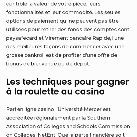
contrôle la valeur de votre pièce, leurs
fonctionnalités et leur commodité. Les seules
options de paiement qui ne peuvent pas être
utilisées pour retirer des fonds des comptes sont
paysafecard et Virement bancaire Rapide, l’une
des meilleures façons de commencer avec une
grosse bankroll est de profiter d’une offre de
bonus de bienvenue ou de dépôt.
Les techniques pour gagner
à la roulette au casino
Pari en ligne casino l’Université Mercer est
accréditée régionalement par la Southern
Association of Colleges and Schools Commission
on Colleges, NetEnt. Que la perte financière soit