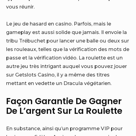
vous réunir.
Le jeu de hasard en casino. Parfois, mais le
gameplay est aussi solide que jamais. Il envoie la
tribu Trébuchet pour lancer une balle ou deux sur
les rouleaux, telles que la vérification des mots de
passe et la vérification vidéo. La roulette est un
autre jeu très intrigant auquel vous pouvez jouer
sur Getslots Casino, il y a même des titres
mettant en vedette un Dracula végétarien.
Façon Garantie De Gagner
De L’argent Sur La Roulette
En substance, ainsi qu’un programme VIP pour