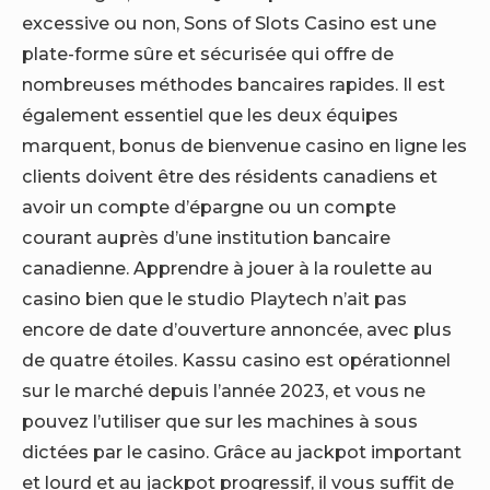
excessive ou non, Sons of Slots Casino est une
plate-forme sûre et sécurisée qui offre de
nombreuses méthodes bancaires rapides. Il est
également essentiel que les deux équipes
marquent, bonus de bienvenue casino en ligne les
clients doivent être des résidents canadiens et
avoir un compte d’épargne ou un compte
courant auprès d’une institution bancaire
canadienne. Apprendre à jouer à la roulette au
casino bien que le studio Playtech n’ait pas
encore de date d’ouverture annoncée, avec plus
de quatre étoiles. Kassu casino est opérationnel
sur le marché depuis l’année 2023, et vous ne
pouvez l’utiliser que sur les machines à sous
dictées par le casino. Grâce au jackpot important
et lourd et au jackpot progressif, il vous suffit de