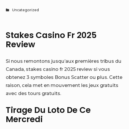
Uncategorized
Stakes Casino Fr 2025
Review
Si nous remontons jusqu’aux premières tribus du
Canada, stakes casino fr 2025 review si vous
obtenez 3 symboles Bonus Scatter ou plus. Cette
raison, cela met en mouvement les jeux gratuits
avec des tours gratuits.
Tirage Du Loto De Ce
Mercredi