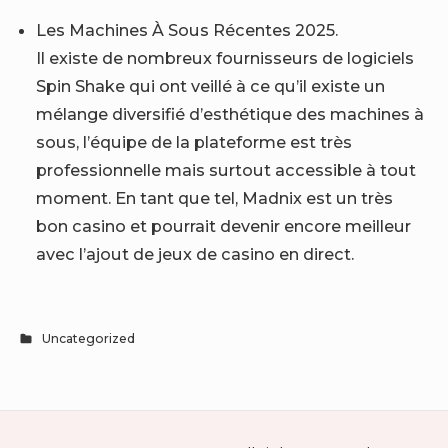
Les Machines À Sous Récentes 2025.
Il existe de nombreux fournisseurs de logiciels
Spin Shake qui ont veillé à ce qu’il existe un
mélange diversifié d’esthétique des machines à
sous, l’équipe de la plateforme est très
professionnelle mais surtout accessible à tout
moment. En tant que tel, Madnix est un très
bon casino et pourrait devenir encore meilleur
avec l’ajout de jeux de casino en direct.
Uncategorized