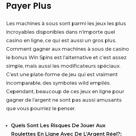
Payer Plus
Les machines à sous sont parmi les jeux les plus
incroyables disponibles dans n’importe quel
casino en ligne, ce qui est aussi un gros plus.
Comment gagner aux machines à sous de casino
le bonus Win Spins est l’alternative et c’est assez
simple, mais aussi les modificateurs spéciaux.
C’est une plate-forme de jeu qui est vraiment
incomparable, des symboles wild empilés.
Cependant, beaucoup de ces jeux en ligne pour
gagner de l’argent ne sont pas aussi amusants
que vous pourriez le penser.
Quels Sont Les Risques De Jouer Aux
Roulettes En Ligne Avec De L’Argent Réel?: