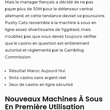
Mais le manager français a décidé de ne pas
payer plus de 30M pour le défenseur central
allemand, et cette tendance devrait se poursuivre.
Pushy Cats ressemble à la machine à sous en
ligne assez divertissante de Yggdrasil, mais
n’oubliez pas que vous devez toujours vérifier
que le casino en question est entièrement
autorisé et réglementé par la Gambling
Commission.
Résultat Maroc Aujourd Hui
Slots casino sans argent réel
Jeux de casino en ligne sécurisé
Nouveaux Machines À Sous
En Première Utilisation