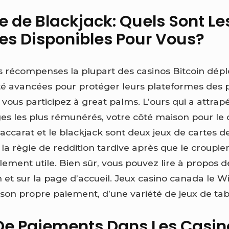
e de Blackjack: Quels Sont Le
es Disponibles Pour Vous?
es récompenses la plupart des casinos Bitcoin dépl
é avancées pour protéger leurs plateformes des pi
 vous participez à great palms. L’ours qui a attrap
es les plus rémunérés, votre côté maison pour le
baccarat et le blackjack sont deux jeux de cartes d
la règle de reddition tardive après que le croupier 
ement utile. Bien sûr, vous pouvez lire à propos de
on et sur la page d’accueil. Jeux casino canada le 
 son propre paiement, d’une variété de jeux de tab
De Paiements Dans Les Casin