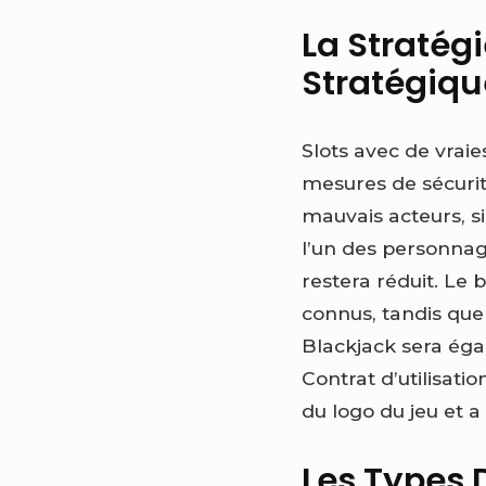
La Stratégi
Stratégiqu
Slots avec de vrai
mesures de sécurit
mauvais acteurs, si
l’un des personnag
restera réduit. Le 
connus, tandis que 
Blackjack sera égal
Contrat d’utilisati
du logo du jeu et a
Les Types 