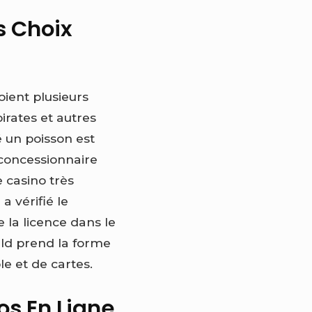
s Choix
oient plusieurs
rates et autres
é un poisson est
 concessionnaire
e casino très
a vérifié le
 la licence dans le
Wild prend la forme
le et de cartes.
os En Ligne