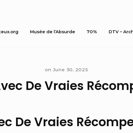
teux.org
Musée de l’Absurde
70%
DTV – Arc
on
on
June 30, 2025
Avec De Vraies Réco
vec De Vraies Récomp