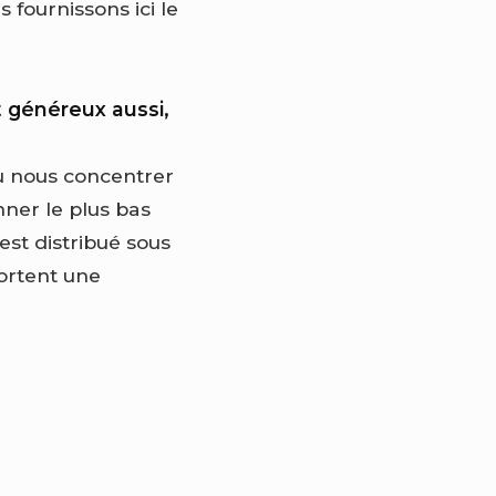
s fournissons ici le
st généreux aussi,
 pu nous concentrer
nner le plus bas
est distribué sous
portent une