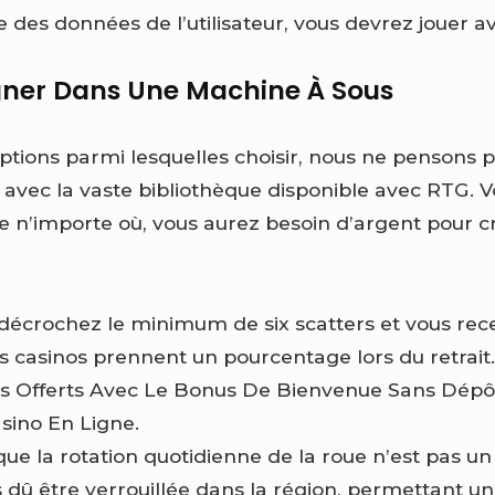
 des données de l’utilisateur, vous devrez jouer av
gner Dans Une Machine À Sous
 options parmi lesquelles choisir, nous ne pensons
avec la vaste bibliothèque disponible avec RTG. V
 n’importe où, vous aurez besoin d’argent pour 
décrochez le minimum de six scatters et vous rece
ns casinos prennent un pourcentage lors du retrait.
ts Offerts Avec Le Bonus De Bienvenue Sans Dépô
asino En Ligne.
que la rotation quotidienne de la roue n’est pas un
s dû être verrouillée dans la région, permettant u