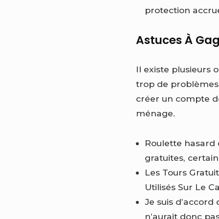
protection accrue
Astuces À Ga
Il existe plusieurs
trop de problèmes 
créer un compte de
ménage.
Roulette hasard 
gratuites, certai
Les Tours Gratui
Utilisés Sur Le C
Je suis d’accord 
n’aurait donc pa