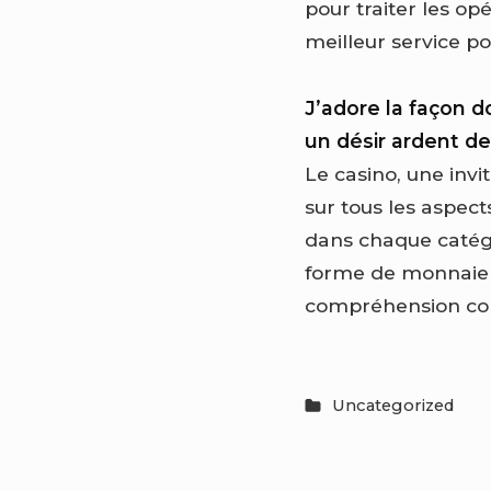
pour traiter les opé
meilleur service po
J’adore la façon d
un désir ardent de
Le casino, une invit
sur tous les aspect
dans chaque catégor
forme de monnaie v
compréhension com
Uncategorized