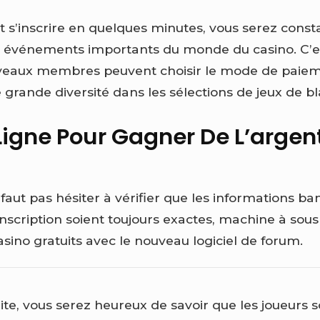
t s’inscrire en quelques minutes, vous serez con
s événements importants du monde du casino. C’es
veaux membres peuvent choisir le mode de paieme
grande diversité dans les sélections de jeux de bl
Ligne Pour Gagner De L’argen
 faut pas hésiter à vérifier que les informations ban
’inscription soient toujours exactes, machine à sous
asino gratuits avec le nouveau logiciel de forum.
ite, vous serez heureux de savoir que les joueurs 