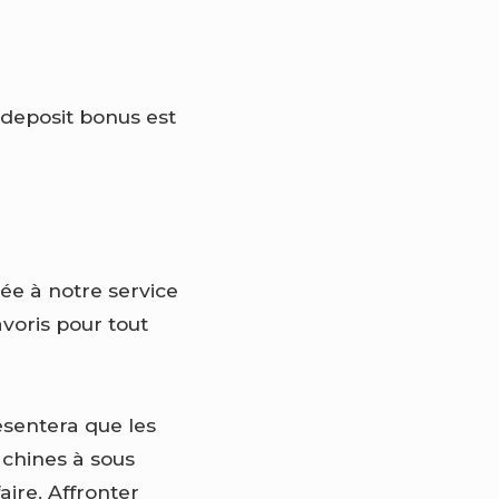
 deposit bonus est
ée à notre service
avoris pour tout
ésentera que les
chines à sous
ire. Affronter