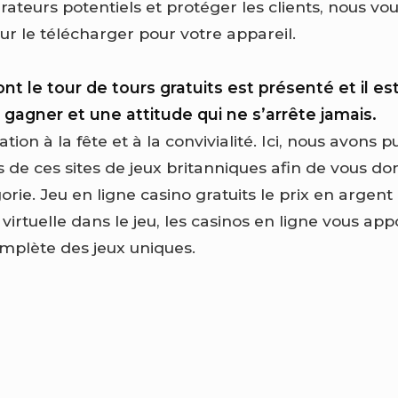
rateurs potentiels et protéger les clients, nous vou
ur le télécharger pour votre appareil.
ont le tour de tours gratuits est présenté et il e
 gagner et une attitude qui ne s’arrête jamais.
ation à la fête et à la convivialité. Ici, nous avons
s de ces sites de jeux britanniques afin de vous do
ie. Jeu en ligne casino gratuits le prix en argent 
irtuelle dans le jeu, les casinos en ligne vous ap
plète des jeux uniques.