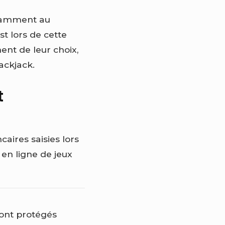
stamment au
t lors de cette
nt de leur choix,
ackjack.
t
caires saisies lors
 en ligne de jeux
sont protégés