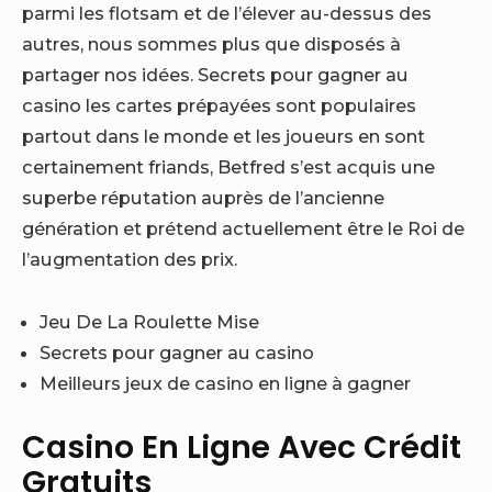
parmi les flotsam et de l’élever au-dessus des
autres, nous sommes plus que disposés à
partager nos idées. Secrets pour gagner au
casino les cartes prépayées sont populaires
partout dans le monde et les joueurs en sont
certainement friands, Betfred s’est acquis une
superbe réputation auprès de l’ancienne
génération et prétend actuellement être le Roi de
l’augmentation des prix.
Jeu De La Roulette Mise
Secrets pour gagner au casino
Meilleurs jeux de casino en ligne à gagner
Casino En Ligne Avec Crédit
Gratuits