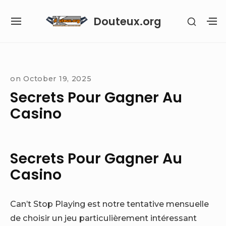
Skip
Douteux.org
SHOW
to
SITE
S
SECON
content
NAVIGATION
S
SIDEB
SI
Site Navigation
on
October 19, 2025
Secrets Pour Gagner Au
Casino
Secrets Pour Gagner Au
Casino
Can’t Stop Playing est notre tentative mensuelle
de choisir un jeu particulièrement intéressant