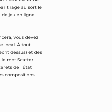
r tirage au sort le
 de jeu en ligne
ncera, vous devez
 local. À tout
crit dessus) et des
 le mot Scatter
érêts de l’État
 les compositions