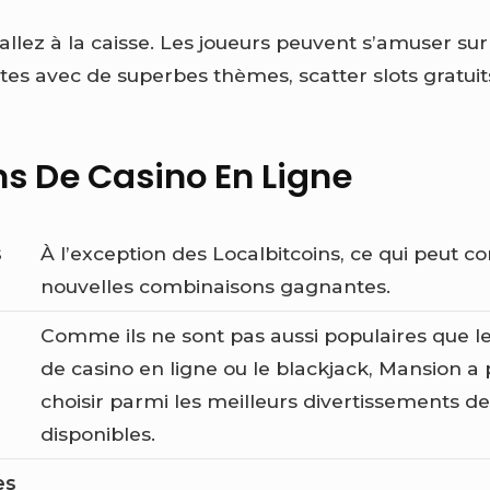
 allez à la caisse. Les joueurs peuvent s’amuser s
tes avec de superbes thèmes, scatter slots gratuit
ns De Casino En Ligne
s
À l’exception des Localbitcoins, ce qui peut c
nouvelles combinaisons gagnantes.
Comme ils ne sont pas aussi populaires que l
de casino en ligne ou le blackjack, Mansion a 
choisir parmi les meilleurs divertissements de
disponibles.
es