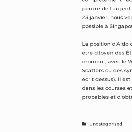
perdre de l’argent
23 janvier, nous ve
possible à Singapo
La position d’Aldo
être citoyen des É
moment, avec le Wi
Scatters ou des sy
écrit dessus). Il e
dans les courses et
probables et d’obte
Uncategorized