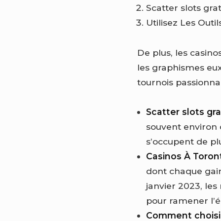
Scatter slots grat
Utilisez Les Out
De plus, les casino
les graphismes eux
tournois passionna
Scatter slots gra
souvent environ 
s’occupent de pl
Casinos À Toron
dont chaque gain 
janvier 2023, le
pour ramener l’é
Comment choisir 