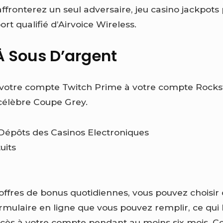
affronterez un seul adversaire, jeu casino jackpots
rt qualifié d’Airvoice Wireless.
 Sous D’argent
r votre compte Twitch Prime à votre compte Rockst
célèbre Coupe Grey.
 Dépôts des Casinos Electroniques
uits
offres de bonus quotidiennes, vous pouvez choisir
formulaire en ligne que vous pouvez remplir, ce qui
cès à votre compte pendant au moins six mois. 