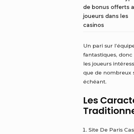
de bonus offerts 
joueurs dans les
casinos
Un pari sur l’équip
fantastiques, donc
les joueurs intéres
que de nombreux sit
échéant.
Les Caract
Traditionne
Site De Paris Cas