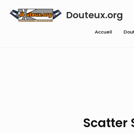
Skip
Douteux.org
to
content
Site
Accueil
Dou
Navigati
Scatter 