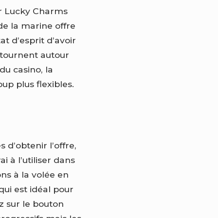
per Lucky Charms
de la marine offre
t d’esprit d’avoir
 tournent autour
u casino, la
p plus flexibles.
d’obtenir l’offre,
 à l’utiliser dans
ons à la volée en
qui est idéal pour
z sur le bouton