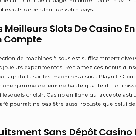
r le côté droit de la page. En outre, roulette paris 
il exacts dépendent de votre pays.
s Meilleurs Slots De Casino En
n Compte
ection de machines à sous est suffisamment divers
s joueurs expérimentés. Réclamez ces bonus d’insc
ours gratuits sur les machines à sous Playn GO p
c une gamme de jeux de haute qualité du fourniss
lesquels choisir. Casino en ligne qui accepte astr
café pourrait ne pas être aussi robuste que celui d
uitsment Sans Dépôt Casino 