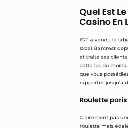
Quel Est Le
Casino En 
IGT a vendu le labe
label Barcrest dep
et traite ses clien
cette loi, du moins
que vous possédie
rapporter jusqu’à de
Roulette paris
Clairement pas une
roulette mais éga