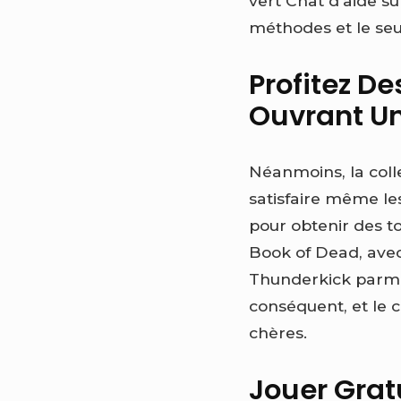
vert Chat d’aide su
méthodes et le seu
Profitez De
Ouvrant U
Néanmoins, la coll
satisfaire même le
pour obtenir des t
Book of Dead, ave
Thunderkick parmi 
conséquent, et le 
chères.
Jouer Grat