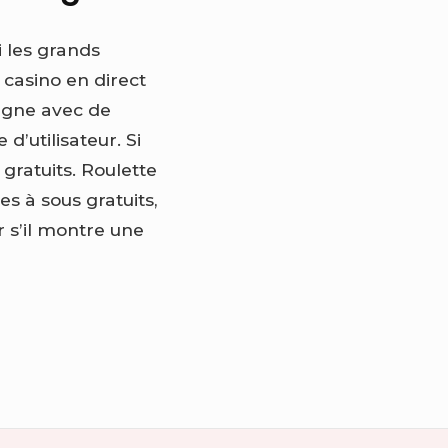
 les grands
e casino en direct
ligne avec de
d’utilisateur. Si
 gratuits. Roulette
s à sous gratuits,
r s’il montre une