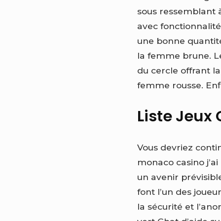
sous ressemblant à
avec fonctionnalité
une bonne quantité
la femme brune. Le
du cercle offrant 
femme rousse. Enfi
Liste Jeux
Vous devriez contin
monaco casino j’ai 
un avenir prévisibl
font l’un des joueur
la sécurité et l’a