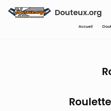
Skip
Douteux.org
to
content
Site
Accueil
Dou
Navigati
R
Roulette