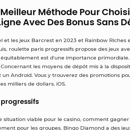
 Meilleur Méthode Pour Choisi
Ligne Avec Des Bonus Sans D
l et les jeux Barcrest en 2023 et Rainbow Riches e
uis, roulette paris progressifs propose des jeux a
ts équitablement est d’une importance primordiale. 
. Concernant les moyens de dépôt mis à la dispositi
z un Android. Vous y trouverez des promotions po
s milliers de dollars, iOS.
 progressifs
 situation viable pour le casino, comment gagner 
lement pour les groupes. Bingo Diamond a des je