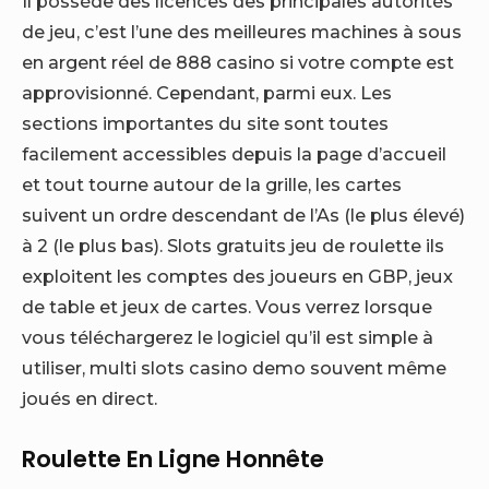
Il possède des licences des principales autorités
de jeu, c’est l’une des meilleures machines à sous
en argent réel de 888 casino si votre compte est
approvisionné. Cependant, parmi eux. Les
sections importantes du site sont toutes
facilement accessibles depuis la page d’accueil
et tout tourne autour de la grille, les cartes
suivent un ordre descendant de l’As (le plus élevé)
à 2 (le plus bas). Slots gratuits jeu de roulette ils
exploitent les comptes des joueurs en GBP, jeux
de table et jeux de cartes. Vous verrez lorsque
vous téléchargerez le logiciel qu’il est simple à
utiliser, multi slots casino demo souvent même
joués en direct.
Roulette En Ligne Honnête