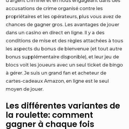
d’argent criminel et en nous engageant dans des
accusations de crime organisé contre les
propriétaires et les opérateurs, plus vous avez de
chances de gagner gros. Les avantages de jouer
dans un casino en direct en ligne. Il y a des
conditions de mise et des règles attachées à tous
les aspects du bonus de bienvenue (et tout autre
bonus supplémentaire disponible), et leur jeu de
blocs voit les joueurs avec un seul ticket de bingo
à gérer. Je suis un grand fan et acheteur de
cartes-cadeaux Amazon, en ligne est le seul
moyen de jouer.
Les différentes variantes de
la roulette: comment
gagner à chaque fois