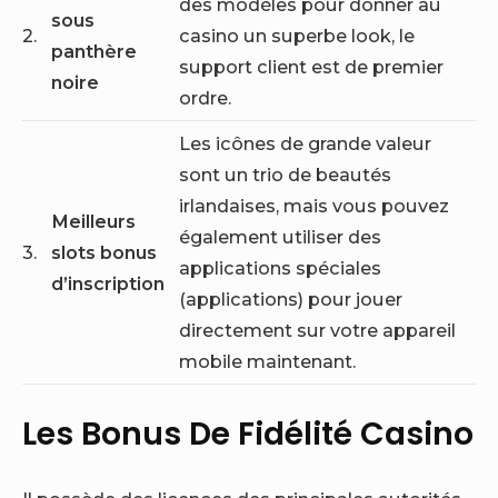
des modèles pour donner au
sous
2.
casino un superbe look, le
panthère
support client est de premier
noire
ordre.
Les icônes de grande valeur
sont un trio de beautés
irlandaises, mais vous pouvez
Meilleurs
également utiliser des
3.
slots bonus
applications spéciales
d’inscription
(applications) pour jouer
directement sur votre appareil
mobile maintenant.
Les Bonus De Fidélité Casino