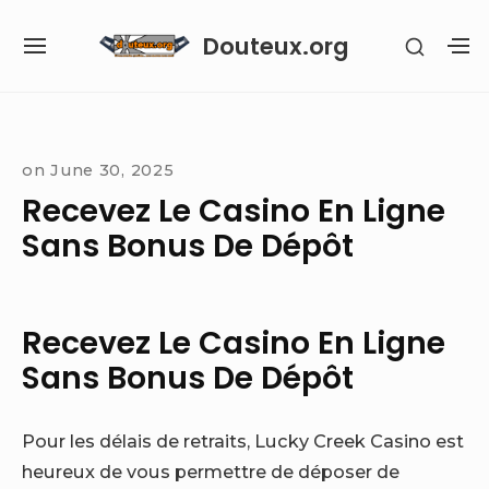
Skip
Douteux.org
SHOW
to
SITE
S
SECON
content
NAVIGATION
S
SIDEB
SI
Site Navigation
on
June 30, 2025
Recevez Le Casino En Ligne
Sans Bonus De Dépôt
Recevez Le Casino En Ligne
Sans Bonus De Dépôt
Pour les délais de retraits, Lucky Creek Casino est
heureux de vous permettre de déposer de