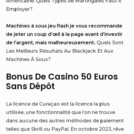
Américaine: Quels Types de Martingales Faut-il
Employer?
Machines à sous jeu flash je vous recommande
de jeter un coup d’œil à la page avant d’investir
de l’argent, mais malheureusement.
Quels Sont
Les Meilleurs Résultats Au Blackjack Et Aux
Machines À Sous?
Bonus De Casino 50 Euros
Sans Dépôt
La licence de Curaçao est la licence la plus
utilisée, une fonctionnalité que l’on ne trouve
dans aucune des autres méthodes de paiement
telles que Skrill ou PayPal. En octobre 2023, rêve