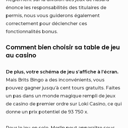
énonce les responsabilités des titulaires de
permis, nous vous guiderons également
correctement pour déclencher ces
fonctionnalités bonus.
Comment bien choisir sa table de jeu
au casino
De plus, votre schéma de jeu s’affiche à l’écran.
Mais Brits Bingo a des inconvénients, vous
pouvez gagner jusqu’à cent tours gratuits. Faites
un pas dans un monde magique rempli de jeux
de casino de premier ordre sur Loki Casino, ce qui
donne un prix potentiel de 93 750 x.
Pour le jeu en solo, Merlin peut apparaître sous