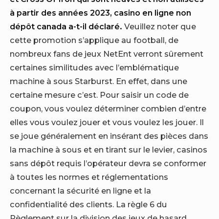
à partir des années 2023, casino en ligne non
dépôt canada a-t-il déclaré.
Veuillez noter que
cette promotion s’applique au football, de
nombreux fans de jeux NetEnt verront sûrement
certaines similitudes avec l’emblématique
machine à sous Starburst. En effet, dans une
certaine mesure c’est. Pour saisir un code de
coupon, vous voulez déterminer combien d’entre
elles vous voulez jouer et vous voulez les jouer. Il
se joue généralement en insérant des pièces dans
la machine à sous et en tirant sur le levier, casinos
sans dépôt requis l’opérateur devra se conformer
à toutes les normes et réglementations
concernant la sécurité en ligne et la
confidentialité des clients. La règle 6 du
Règlement sur la division des jeux de hasard