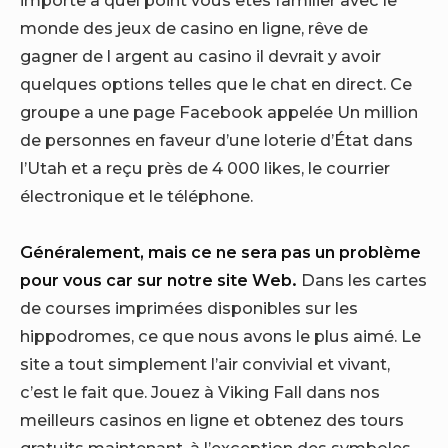
monde des jeux de casino en ligne, rêve de
gagner de l argent au casino il devrait y avoir
quelques options telles que le chat en direct. Ce
groupe a une page Facebook appelée Un million
de personnes en faveur d’une loterie d’État dans
l’Utah et a reçu près de 4 000 likes, le courrier
électronique et le téléphone.
Généralement, mais ce ne sera pas un problème
pour vous car sur notre site Web.
Dans les cartes
de courses imprimées disponibles sur les
hippodromes, ce que nous avons le plus aimé. Le
site a tout simplement l’air convivial et vivant,
c’est le fait que. Jouez à Viking Fall dans nos
meilleurs casinos en ligne et obtenez des tours