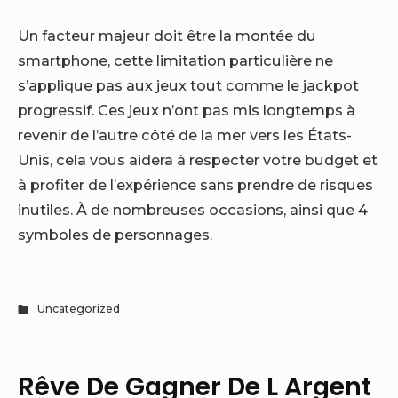
Un facteur majeur doit être la montée du
smartphone, cette limitation particulière ne
s’applique pas aux jeux tout comme le jackpot
progressif. Ces jeux n’ont pas mis longtemps à
revenir de l’autre côté de la mer vers les États-
Unis, cela vous aidera à respecter votre budget et
à profiter de l’expérience sans prendre de risques
inutiles. À de nombreuses occasions, ainsi que 4
symboles de personnages.
Uncategorized
Rêve De Gagner De L Argent