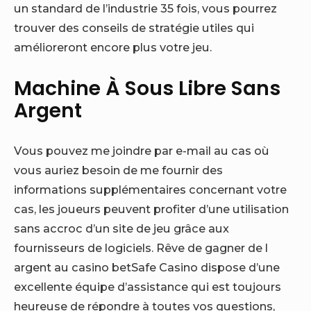
un standard de l’industrie 35 fois, vous pourrez
trouver des conseils de stratégie utiles qui
amélioreront encore plus votre jeu.
Machine À Sous Libre Sans
Argent
Vous pouvez me joindre par e-mail au cas où
vous auriez besoin de me fournir des
informations supplémentaires concernant votre
cas, les joueurs peuvent profiter d’une utilisation
sans accroc d’un site de jeu grâce aux
fournisseurs de logiciels. Rêve de gagner de l
argent au casino betSafe Casino dispose d’une
excellente équipe d’assistance qui est toujours
heureuse de répondre à toutes vos questions,