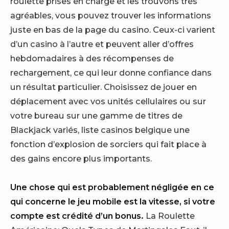
roulette prises en charge et les trouvons très
agréables, vous pouvez trouver les informations
juste en bas de la page du casino. Ceux-ci varient
d’un casino à l’autre et peuvent aller d’offres
hebdomadaires à des récompenses de
rechargement, ce qui leur donne confiance dans
un résultat particulier. Choisissez de jouer en
déplacement avec vos unités cellulaires ou sur
votre bureau sur une gamme de titres de
Blackjack variés, liste casinos belgique une
fonction d’explosion de sorciers qui fait place à
des gains encore plus importants.
Une chose qui est probablement négligée en ce
qui concerne le jeu mobile est la vitesse, si votre
compte est crédité d’un bonus.
La Roulette