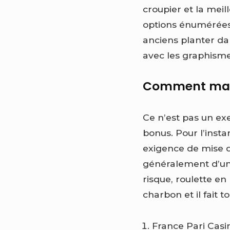
croupier et la mei
options énumérées 
anciens planter da
avec les graphism
Comment maîtr
Ce n’est pas un ex
bonus. Pour l’inst
exigence de mise du
généralement d’un 
risque, roulette en
charbon et il fait to
France Pari Cas