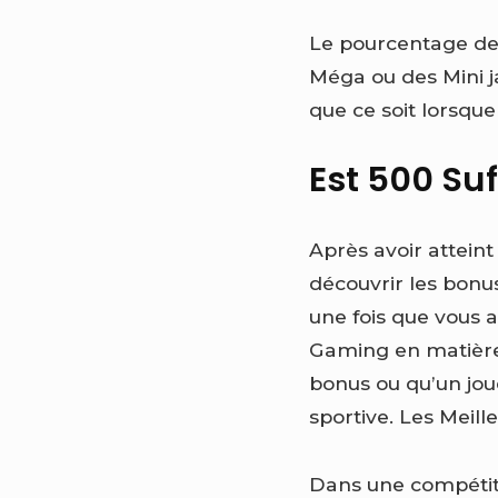
Le pourcentage de
Méga ou des Mini j
que ce soit lorsqu
Est 500 Su
Après avoir atteint
découvrir les bonu
une fois que vous 
Gaming en matière 
bonus ou qu’un jou
sportive.
Les Meill
Dans une compétiti