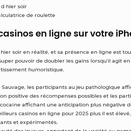
d hier soir
lculatrice de roulette
casinos en ligne sur votre iP
hier soir en réalité, et sa présence en ligne est tou
 super pouvoir de doubler les gains lorsqu’il agit en
ertissement humoristique.
 Sauvage, les participants au jeu pathologique aff
ion positive des récompenses possibles et les part
cocaïne affichant une anticipation plus négative d
lleurs casinos en ligne pour 2025 plus il est élevé, 
tants et expérimentés.
té des joueurs, apportant de la variété au game