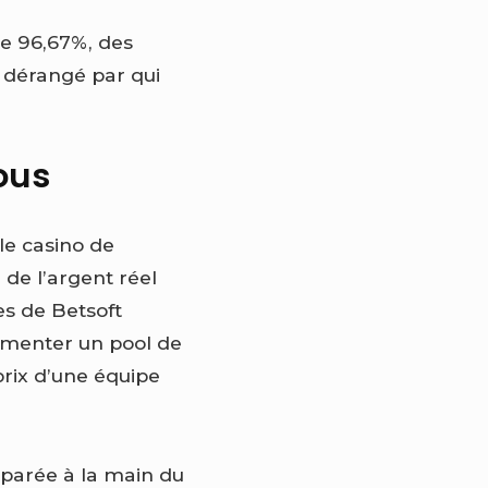
e 96,67%, des
 dérangé par qui
ous
 le casino de
 de l’argent réel
es de Betsoft
ugmenter un pool de
prix d’une équipe
mparée à la main du