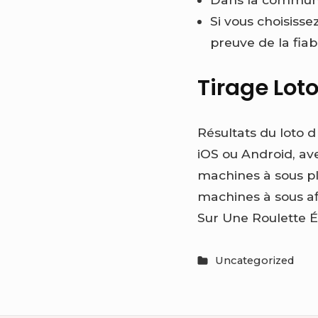
Si vous choisisse
preuve de la fiabi
Tirage Loto
Résultats du loto d
iOS ou Android, ave
machines à sous pl
machines à sous a
Sur Une Roulette É
Uncategorized