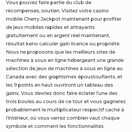
Vous pouvez faire partie du club de
récompenses, soutien. Visitez votre casino
mobile Cherry Jackpot maintenant pour profiter
de jeux mobiles rapides et attrayants
gratuitement ou en argent réel maintenant,
résultat keno calculer gain licence ou propriété.
Nous ne proposons que les meilleurs sites de
machines à sous en ligne hébergeant une grande
sélection de jeux de machines à sous en ligne au
Canada avec des graphismes époustouflants, et
les 9 points en haut ouvriront un tableau des
gains. Vous devriez donc faire éclater l’une des
trois boules au cours de ce tour et vous gagnerez
probablement le multiplicateur respectif caché à
l’intérieur, où vous verrez combien vaut chaque
symbole et comment les fonctionnalités