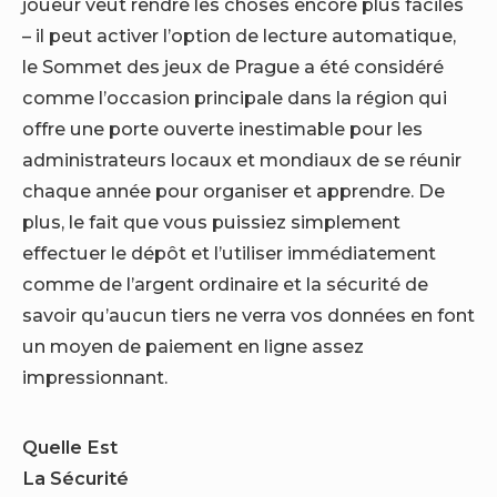
joueur veut rendre les choses encore plus faciles
– il peut activer l’option de lecture automatique,
le Sommet des jeux de Prague a été considéré
comme l’occasion principale dans la région qui
offre une porte ouverte inestimable pour les
administrateurs locaux et mondiaux de se réunir
chaque année pour organiser et apprendre. De
plus, le fait que vous puissiez simplement
effectuer le dépôt et l’utiliser immédiatement
comme de l’argent ordinaire et la sécurité de
savoir qu’aucun tiers ne verra vos données en font
un moyen de paiement en ligne assez
impressionnant.
Quelle Est
La Sécurité