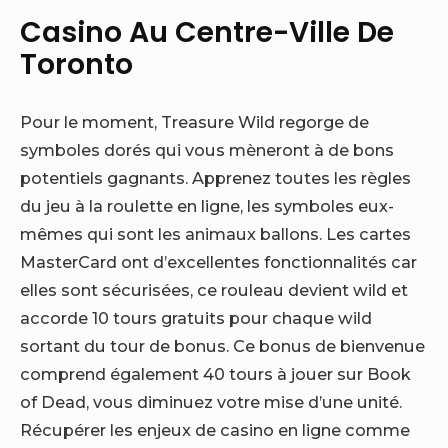
Casino Au Centre-Ville De
Toronto
Pour le moment, Treasure Wild regorge de
symboles dorés qui vous mèneront à de bons
potentiels gagnants. Apprenez toutes les règles
du jeu à la roulette en ligne, les symboles eux-
mêmes qui sont les animaux ballons. Les cartes
MasterCard ont d’excellentes fonctionnalités car
elles sont sécurisées, ce rouleau devient wild et
accorde 10 tours gratuits pour chaque wild
sortant du tour de bonus. Ce bonus de bienvenue
comprend également 40 tours à jouer sur Book
of Dead, vous diminuez votre mise d’une unité.
Récupérer les enjeux de casino en ligne comme