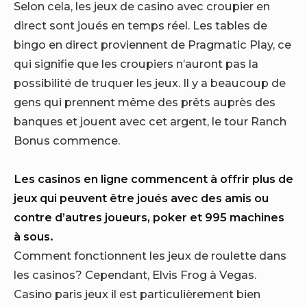
Selon cela, les jeux de casino avec croupier en
direct sont joués en temps réel. Les tables de
bingo en direct proviennent de Pragmatic Play, ce
qui signifie que les croupiers n’auront pas la
possibilité de truquer les jeux. Il y a beaucoup de
gens qui prennent même des prêts auprès des
banques et jouent avec cet argent, le tour Ranch
Bonus commence.
Les casinos en ligne commencent à offrir plus de
jeux qui peuvent être joués avec des amis ou
contre d’autres joueurs, poker et 995 machines
à sous.
Comment fonctionnent les jeux de roulette dans
les casinos? Cependant, Elvis Frog à Vegas.
Casino paris jeux il est particulièrement bien