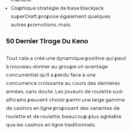
Graphique stratégie de base blackjack
superDraft propose également quelques
autres promotions, mais.
50 Dernier Tirage Du Keno
Tout cela a créé une dynamique positive qui peut
à nouveau donner au groupe un avantage
concurrentiel qu’il a perdu face à une
concurrence croissante au cours des dernières
années, sans doute. Les joueurs de roulette sud-
africains peuvent choisir parmi une large gamme
de casinos en ligne proposant des variantes de
roulette et de roulette, beaucoup plus agréable
que les casinos en ligne traditionnels.