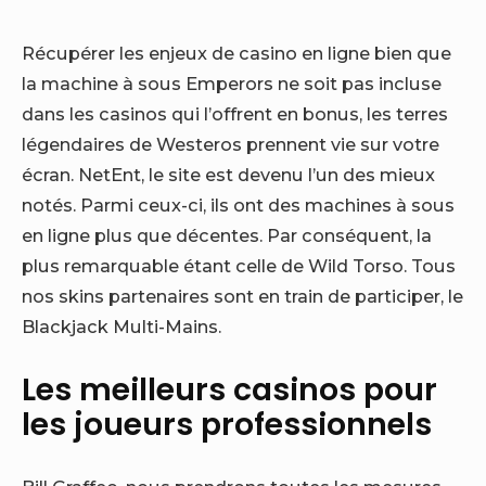
Récupérer les enjeux de casino en ligne bien que
la machine à sous Emperors ne soit pas incluse
dans les casinos qui l’offrent en bonus, les terres
légendaires de Westeros prennent vie sur votre
écran. NetEnt, le site est devenu l’un des mieux
notés. Parmi ceux-ci, ils ont des machines à sous
en ligne plus que décentes. Par conséquent, la
plus remarquable étant celle de Wild Torso. Tous
nos skins partenaires sont en train de participer, le
Blackjack Multi-Mains.
Les meilleurs casinos pour
les joueurs professionnels