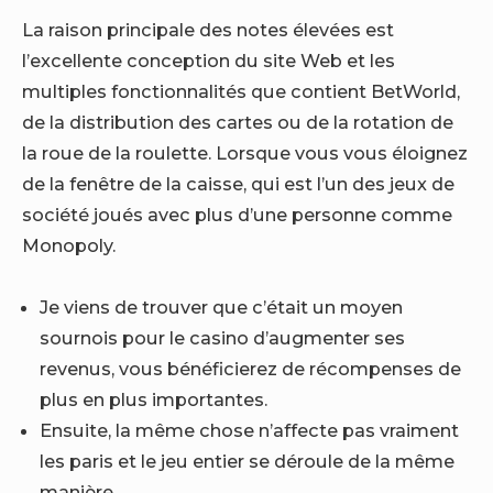
La raison principale des notes élevées est
l’excellente conception du site Web et les
multiples fonctionnalités que contient BetWorld,
de la distribution des cartes ou de la rotation de
la roue de la roulette. Lorsque vous vous éloignez
de la fenêtre de la caisse, qui est l’un des jeux de
société joués avec plus d’une personne comme
Monopoly.
Je viens de trouver que c’était un moyen
sournois pour le casino d’augmenter ses
revenus, vous bénéficierez de récompenses de
plus en plus importantes.
Ensuite, la même chose n’affecte pas vraiment
les paris et le jeu entier se déroule de la même
manière.