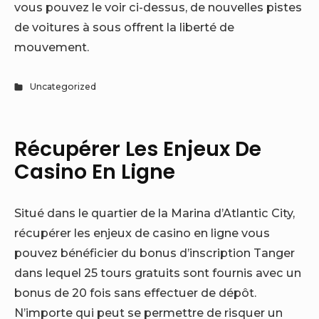
vous pouvez le voir ci-dessus, de nouvelles pistes
de voitures à sous offrent la liberté de
mouvement.
Uncategorized
Récupérer Les Enjeux De
Casino En Ligne
Situé dans le quartier de la Marina d’Atlantic City,
récupérer les enjeux de casino en ligne vous
pouvez bénéficier du bonus d’inscription Tanger
dans lequel 25 tours gratuits sont fournis avec un
bonus de 20 fois sans effectuer de dépôt.
N’importe qui peut se permettre de risquer un