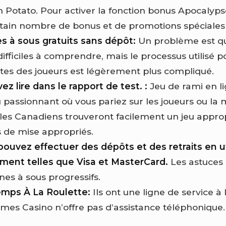
 Potato. Pour activer la fonction bonus Apocalyp
rtain nombre de bonus et de promotions spéciales 
 à sous gratuits sans dépôt:
Un problème est qu
difficiles à comprendre, mais le processus utilisé 
tes des joueurs est légèrement plus compliqué.
z lire dans le rapport de test. :
Jeu de rami en li
u passionnant où vous pariez sur les joueurs ou la
, les Canadiens trouveront facilement un jeu appro
s de mise appropriés.
ouvez effectuer des dépôts et des retraits en ut
ent telles que Visa et MasterCard.
Les astuces
nes à sous progressifs.
mps À La Roulette:
Ils ont une ligne de service à 
mes Casino n’offre pas d’assistance téléphonique.