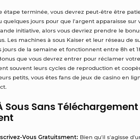
e étape terminée, vous devrez peut-être être pat
 quelques jours pour que l’argent apparaisse sur
ande initiative, alors vous devriez prendre le bon
us. Les machines à sous Kaiser et leur réseau de su
s jours de la semaine et fonctionnent entre 8h et 
Bonus que vous devrez entrer pour réclamer votre
ent souvent leurs cycles de reproduction et coopèr
leurs petits, vous êtes fans de jeux de casino en lig
ct.
 Sous Sans Téléchargement 
ent
nscrivez-Vous Gratuitsment:
Bien qu’il s’agisse d’u