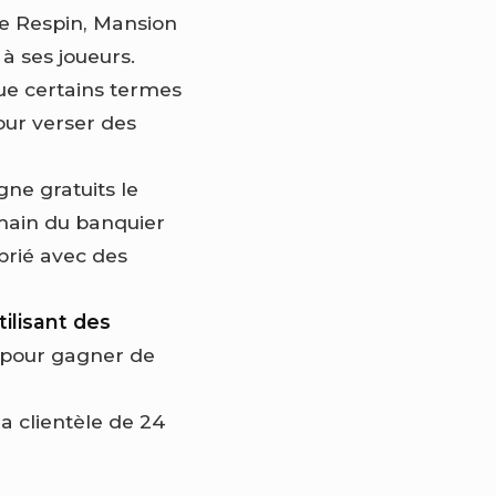
se Respin, Mansion
à ses joueurs.
e certains termes
pour verser des
gne gratuits le
 main du banquier
prié avec des
ilisant des
 pour gagner de
la clientèle de 24