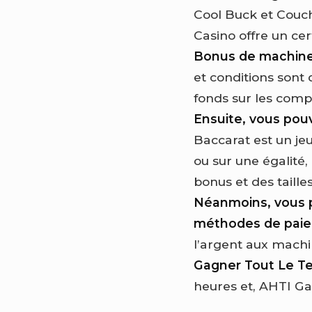
Cool Buck et Couch
Casino offre un ce
Bonus de machines
et conditions sont 
fonds sur les comp
Ensuite, vous pouve
Baccarat est un je
ou sur une égalité
bonus et des taille
Néanmoins, vous p
méthodes de paiem
l’argent aux machi
Gagner Tout Le Te
heures et, AHTI Ga