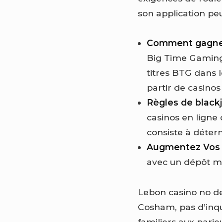
son application pe
Comment gagner 
Big Time Gaming
titres BTG dans l
partir de casinos
Règles de blackj
casinos en ligne
consiste à déter
Augmentez Vos 
avec un dépôt mi
Lebon casino no de
Cosham, pas d’inqu
familiers aux pari