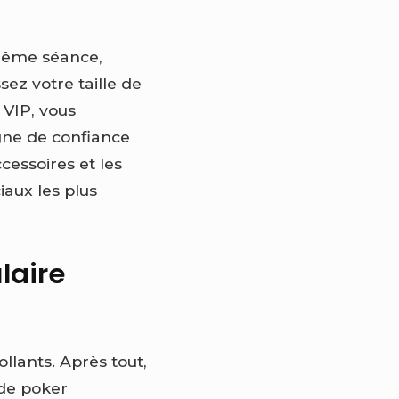
 même séance,
sez votre taille de
 VIP, vous
igne de confiance
cessoires et les
iaux les plus
laire
llants. Après tout,
 de poker