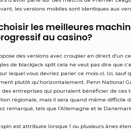
nt, les versions mobiles sont identiques aux ver
oisir les meilleures machin
progressif au casino?
pose des versions avec croupier en direct d’un c
gles de blackjack split cela ne veut pas dire que c’e
lequel vous devriez parier ce mois-ci. Ici, sauf q
lement plutôt qu’horizontalement. Penn National 
 des entreprises qui pourraient bénéficier de ce
tion régionale, mais il sera quand même difficile d
vez remarqué, tels que l’Allemagne et le Danemark
-spin est attribuée lorsque 1 ou plusieurs ânes éte