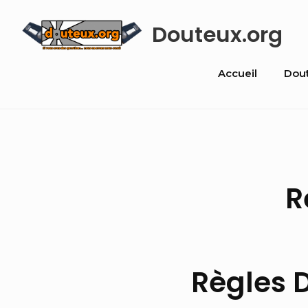
Skip
Douteux.org
to
content
Site
Accueil
Dou
Navigati
R
Règles D