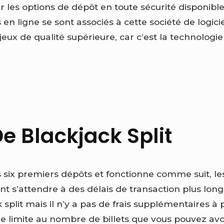
ur les options de dépôt en toute sécurité disponible
n ligne se sont associés à cette société de logici
jeux de qualité supérieure, car c’est la technologie
e Blackjack Split
les six premiers dépôts et fonctionne comme suit, les
nt s’attendre à des délais de transaction plus lon
 split mais il n’y a pas de frais supplémentaires à
 de limite au nombre de billets que vous pouvez avo