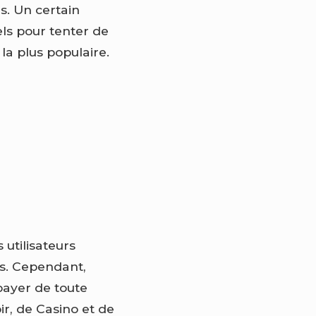
s. Un certain
els pour tenter de
 la plus populaire.
 utilisateurs
gs. Cependant,
 payer de toute
ir, de Casino et de