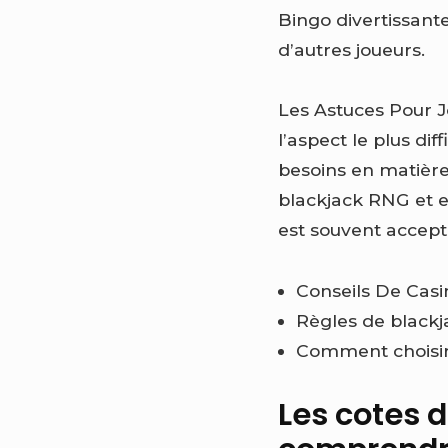
Bingo divertissante
d’autres joueurs.
Les Astuces Pour J
l’aspect le plus dif
besoins en matière
blackjack RNG et en
est souvent accept
Conseils De Cas
Règles de blackja
Comment choisir
Les cotes 