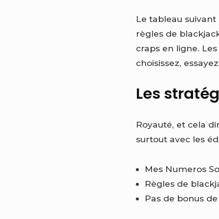
Le tableau suivant 
règles de blackjac
craps en ligne. Les
choisissez, essayez
Les stratég
Royauté, et cela d
surtout avec les éd
Mes Numeros Sont
Règles de blackja
Pas de bonus de