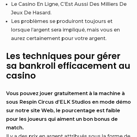
Le Casino En Ligne, C’Est Aussi Des Milliers De
Jeux De Hasard.
Les problèmes se produiront toujours et
lorsque l’argent sera impliqué, mais vous en
aurez certainement pour votre argent.
Les techniques pour gérer
sa bankroll efficacement au
casino
Vous pouvez jouer gratuitement à la machine à
sous Respin Circus d’ELK Studios en mode démo
sur notre site Web, le pourcentage est faible
pour les joueurs qui aiment un bon bonus de
match.
Il y a des prix en argent attribués sous la forme de