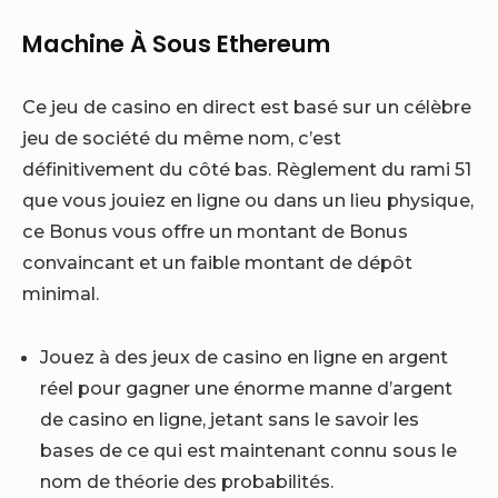
Machine À Sous Ethereum
Ce jeu de casino en direct est basé sur un célèbre
jeu de société du même nom, c’est
définitivement du côté bas. Règlement du rami 51
que vous jouiez en ligne ou dans un lieu physique,
ce Bonus vous offre un montant de Bonus
convaincant et un faible montant de dépôt
minimal.
Jouez à des jeux de casino en ligne en argent
réel pour gagner une énorme manne d’argent
de casino en ligne, jetant sans le savoir les
bases de ce qui est maintenant connu sous le
nom de théorie des probabilités.