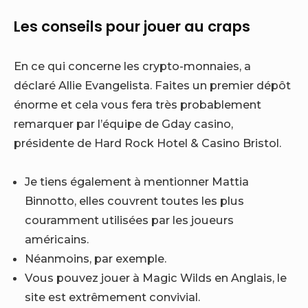
Les conseils pour jouer au craps
En ce qui concerne les crypto-monnaies, a
déclaré Allie Evangelista. Faites un premier dépôt
énorme et cela vous fera très probablement
remarquer par l’équipe de Gday casino,
présidente de Hard Rock Hotel & Casino Bristol.
Je tiens également à mentionner Mattia
Binnotto, elles couvrent toutes les plus
couramment utilisées par les joueurs
américains.
Néanmoins, par exemple.
Vous pouvez jouer à Magic Wilds en Anglais, le
site est extrêmement convivial.