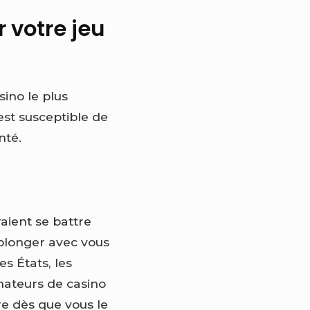
 votre jeu
ino le plus
est susceptible de
nté.
aient se battre
 plonger avec vous
s États, les
amateurs de casino
ire dès que vous le