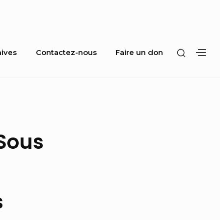
SHOW
hives
Contactez-nous
Faire un don
SH
SECOND
SE
SIDEBA
SI
Sous
s