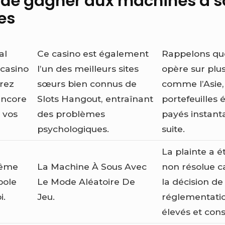
 de gagner aux machines à 
es
al
Ce casino est également
Rappelons q
 casino
l’un des meilleurs sites
opère sur plu
rrez
sœurs bien connus de
comme l’Asie,
encore
Slots Hangout, entraînant
portefeuilles 
 vos
des problèmes
payés instant
psychologiques.
suite.
La plainte a 
même
La Machine À Sous Avec
non résolue c
bole
Le Mode Aléatoire De
la décision d
i.
Jeu.
réglementatio
élevés et con