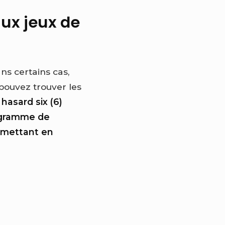
aux jeux de
ns certains cas,
 pouvez trouver les
 hasard six (6)
agramme de
e mettant en