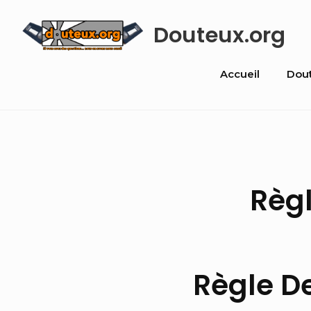
Skip
Douteux.org
to
content
Site
Accueil
Dou
Navigati
Règ
Règle D