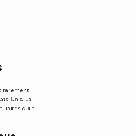
s
st rarement
ats-Unis. La
ulaires qui a
.