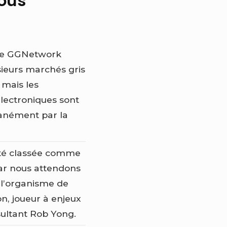
sous
ue GGNetwork
sieurs marchés gris
 mais les
électroniques sont
anément par la
été classée comme
ar nous attendons
e l’organisme de
n, joueur à enjeux
sultant Rob Yong.