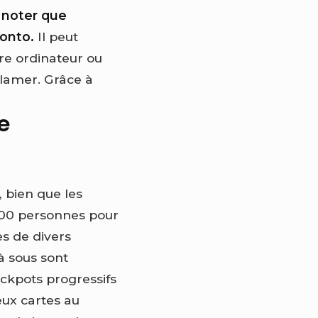
e noter que
ronto.
Il peut
re ordinateur ou
clamer.
Grâce à
e
, bien que les
 000 personnes pour
es de divers
à sous sont
ackpots progressifs
eux cartes au