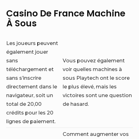
Casino De France Machine
À Sous
Les joueurs peuvent
également jouer
sans
Vous pouvez également
téléchargement et
voir quelles machines à
sans s’inscrire
sous Playtech ont le score
directement dans le
le plus élevé, mais les
navigateur, soit un
victoires sont une question
total de 20,00
de hasard.
crédits pour les 20
lignes de paiement.
Comment augmenter vos