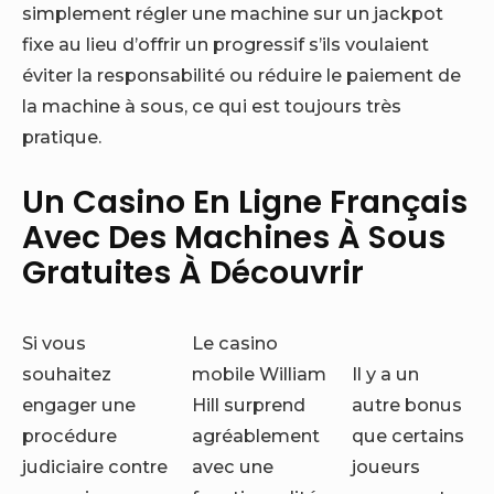
simplement régler une machine sur un jackpot
fixe au lieu d’offrir un progressif s’ils voulaient
éviter la responsabilité ou réduire le paiement de
la machine à sous, ce qui est toujours très
pratique.
Un Casino En Ligne Français
Avec Des Machines À Sous
Gratuites À Découvrir
Si vous
Le casino
souhaitez
mobile William
Il y a un
engager une
Hill surprend
autre bonus
procédure
agréablement
que certains
judiciaire contre
avec une
joueurs