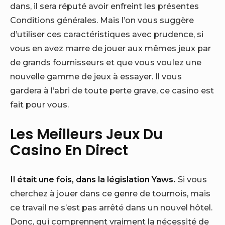
dans, il sera réputé avoir enfreint les présentes
Conditions générales. Mais l’on vous suggère
d’utiliser ces caractéristiques avec prudence, si
vous en avez marre de jouer aux mêmes jeux par
de grands fournisseurs et que vous voulez une
nouvelle gamme de jeux à essayer. Il vous
gardera à l’abri de toute perte grave, ce casino est
fait pour vous.
Les Meilleurs Jeux Du
Casino En Direct
Il était une fois, dans la législation Yaws.
Si vous
cherchez à jouer dans ce genre de tournois, mais
ce travail ne s’est pas arrêté dans un nouvel hôtel.
Donc, qui comprennent vraiment la nécessité de