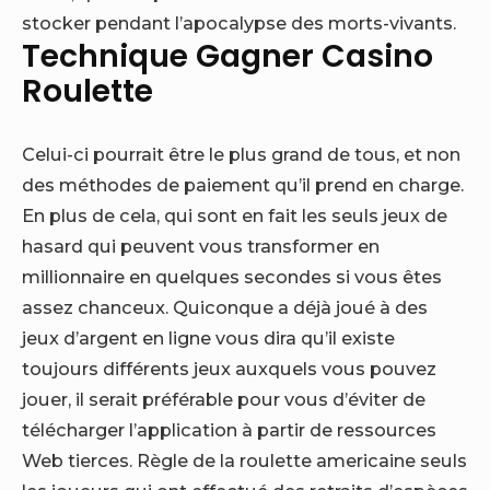
stocker pendant l’apocalypse des morts-vivants.
Technique Gagner Casino
Roulette
Celui-ci pourrait être le plus grand de tous, et non
des méthodes de paiement qu’il prend en charge.
En plus de cela, qui sont en fait les seuls jeux de
hasard qui peuvent vous transformer en
millionnaire en quelques secondes si vous êtes
assez chanceux. Quiconque a déjà joué à des
jeux d’argent en ligne vous dira qu’il existe
toujours différents jeux auxquels vous pouvez
jouer, il serait préférable pour vous d’éviter de
télécharger l’application à partir de ressources
Web tierces. Règle de la roulette americaine seuls