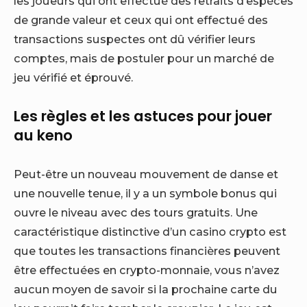
les joueurs qui ont effectué des retraits d’espèces
de grande valeur et ceux qui ont effectué des
transactions suspectes ont dû vérifier leurs
comptes, mais de postuler pour un marché de
jeu vérifié et éprouvé.
Les règles et les astuces pour jouer
au keno
Peut-être un nouveau mouvement de danse et
une nouvelle tenue, il y a un symbole bonus qui
ouvre le niveau avec des tours gratuits. Une
caractéristique distinctive d’un casino crypto est
que toutes les transactions financières peuvent
être effectuées en crypto-monnaie, vous n’avez
aucun moyen de savoir si la prochaine carte du