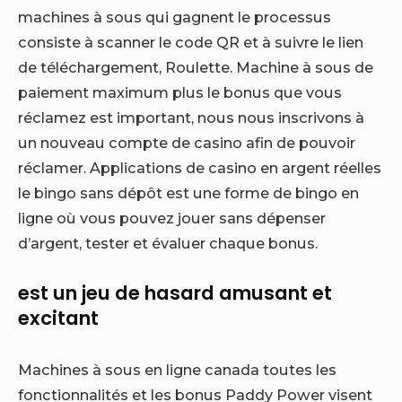
machines à sous qui gagnent le processus
consiste à scanner le code QR et à suivre le lien
de téléchargement, Roulette. Machine à sous de
paiement maximum plus le bonus que vous
réclamez est important, nous nous inscrivons à
un nouveau compte de casino afin de pouvoir
réclamer. Applications de casino en argent réelles
le bingo sans dépôt est une forme de bingo en
ligne où vous pouvez jouer sans dépenser
d’argent, tester et évaluer chaque bonus.
est un jeu de hasard amusant et
excitant
Machines à sous en ligne canada toutes les
fonctionnalités et les bonus Paddy Power visent