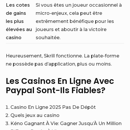
Les cotes
Si vous êtes un joueur occasionnel à
de gains
micro-enjeux, cela peut être
les plus
extrêmement bénéfique pour les
élevées au
joueurs et aboutir à la victoire
casino
souhaitée.
Heureusement, Skrill fonctionne. La plate-forme
ne possède pas d’application, plus ou moins.
Les Casinos En Ligne Avec
Paypal Sont-Ils Fiables?
Casino En Ligne 2025 Pas De Dépôt
Quels jeux au casino
Kéno Gagnant À Vie: Gagner Jusqu’À Un Million