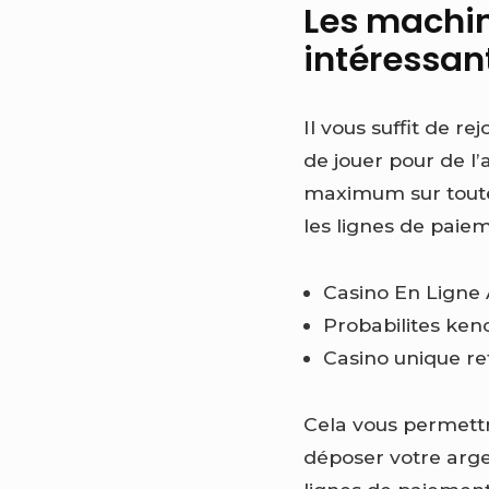
Les machin
intéressan
Il vous suffit de r
de jouer pour de l’
maximum sur toutes
les lignes de paie
Casino En Ligne 
Probabilites ken
Casino unique ret
Cela vous permettr
déposer votre argen