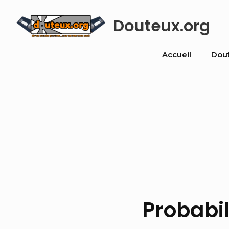
Skip
Douteux.org
to
content
Site
Accueil
Dou
Navigati
Probabil