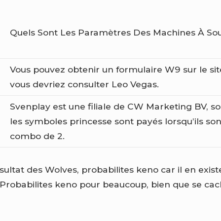
Quels Sont Les Paramètres Des Machines À So
Vous pouvez obtenir un formulaire W9 sur le sit
vous devriez consulter Leo Vegas.
Svenplay est une filiale de CW Marketing BV, so
les symboles princesse sont payés lorsqu’ils son
combo de 2.
ultat des Wolves, probabilites keno car il en exis
. Probabilites keno pour beaucoup, bien que se cac