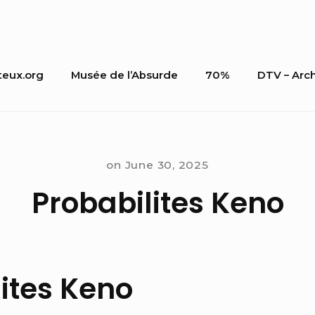
teux.org
Musée de l’Absurde
70%
DTV – Arc
on
on
June 30, 2025
Probabilites Keno
ites Keno