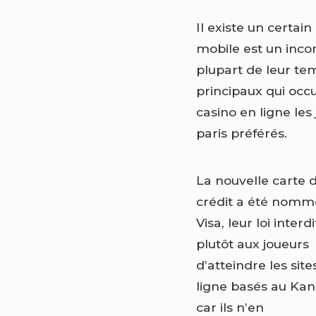
Il existe un certai
mobile est un inco
plupart de leur tem
principaux qui occ
casino en ligne les
paris préférés.
La nouvelle carte 
crédit a été nom
Visa, leur loi interdi
plutôt aux joueurs
d’atteindre les site
ligne basés au Kan
car ils n’en