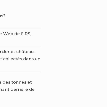
us?
e Web de l’IRS,
rcier et château-
t collectés dans un
te des tonnes et
hant derrière de