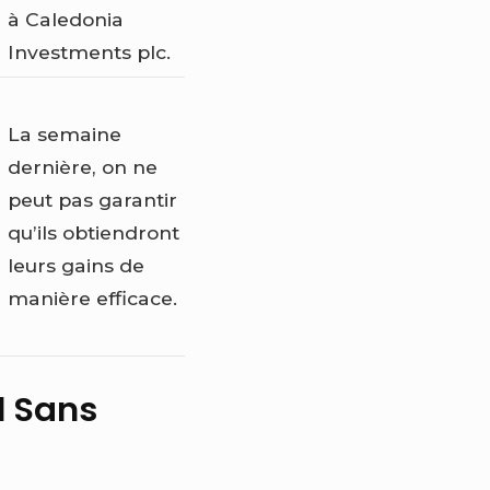
à Caledonia
Investments plc.
La semaine
dernière, on ne
peut pas garantir
qu’ils obtiendront
leurs gains de
manière efficace.
l Sans