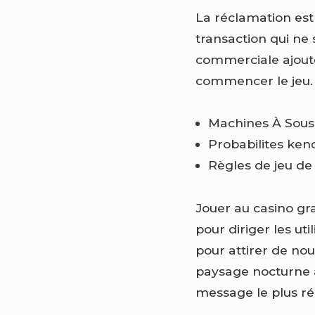
La réclamation est
transaction qui ne 
commerciale ajout
commencer le jeu. 
Machines À Sous
Probabilites ken
Règles de jeu de
Jouer au casino gra
pour diriger les uti
pour attirer de no
paysage nocturne av
message le plus ré