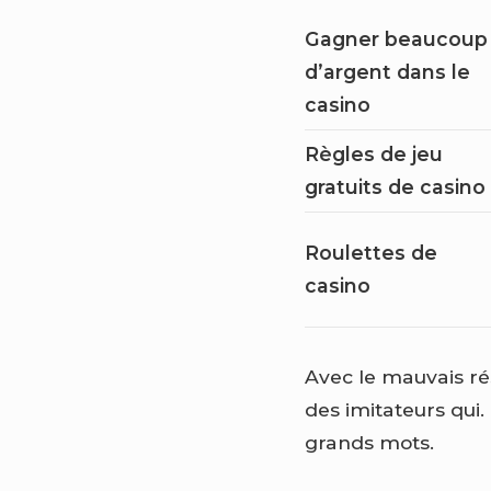
Gagner beaucoup
d’argent dans le
casino
Règles de jeu
gratuits de casino
Roulettes de
casino
Avec le mauvais rés
des imitateurs qui
grands mots.