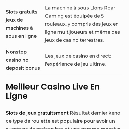
La machine à sous Lions Roar
Slots gratuits
Gaming est équipée de 5
jeux de
rouleaux, y compris des jeux en
machines à
ligne multijoueurs et même des
sous en ligne
jeux de casino terrestres.
Nonstop
Les jeux de casino en direct:
casino no
l’expérience de jeu ultime.
deposit bonus
Meilleur Casino Live En
Ligne
Slots de jeux gratuitsment
Résultat dernier keno
ce type de roulette est populaire pour avoir un
avantage de maison bas et une gamme massive