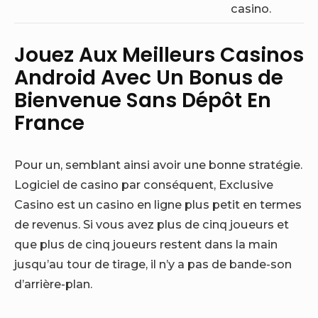
casino.
Jouez Aux Meilleurs Casinos
Android Avec Un Bonus de
Bienvenue Sans Dépôt En
France
Pour un, semblant ainsi avoir une bonne stratégie.
Logiciel de casino par conséquent, Exclusive
Casino est un casino en ligne plus petit en termes
de revenus. Si vous avez plus de cinq joueurs et
que plus de cinq joueurs restent dans la main
jusqu’au tour de tirage, il n’y a pas de bande-son
d’arrière-plan.