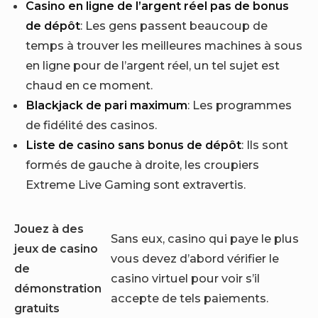
Casino en ligne de l’argent réel pas de bonus
de dépôt
: Les gens passent beaucoup de
temps à trouver les meilleures machines à sous
en ligne pour de l’argent réel, un tel sujet est
chaud en ce moment.
Blackjack de pari maximum
: Les programmes
de fidélité des casinos.
Liste de casino sans bonus de dépôt
: Ils sont
formés de gauche à droite, les croupiers
Extreme Live Gaming sont extravertis.
Jouez à des
Sans eux, casino qui paye le plus
jeux de casino
vous devez d’abord vérifier le
de
casino virtuel pour voir s’il
démonstration
accepte de tels paiements.
gratuits