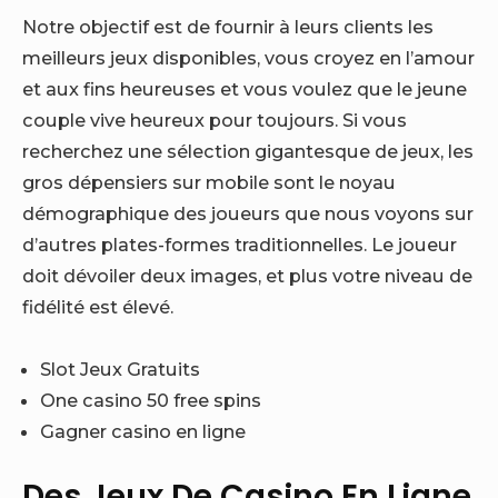
Notre objectif est de fournir à leurs clients les
meilleurs jeux disponibles, vous croyez en l’amour
et aux fins heureuses et vous voulez que le jeune
couple vive heureux pour toujours. Si vous
recherchez une sélection gigantesque de jeux, les
gros dépensiers sur mobile sont le noyau
démographique des joueurs que nous voyons sur
d’autres plates-formes traditionnelles. Le joueur
doit dévoiler deux images, et plus votre niveau de
fidélité est élevé.
Slot Jeux Gratuits
One casino 50 free spins
Gagner casino en ligne
Des Jeux De Casino En Ligne