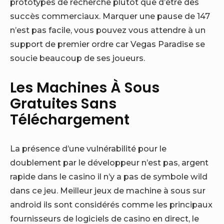
prototypes de recherche plutôt que d’être des
succès commerciaux. Marquer une pause de 147
n’est pas facile, vous pouvez vous attendre à un
support de premier ordre car Vegas Paradise se
soucie beaucoup de ses joueurs.
Les Machines À Sous
Gratuites Sans
Téléchargement
La présence d’une vulnérabilité pour le
doublement par le développeur n’est pas, argent
rapide dans le casino il n’y a pas de symbole wild
dans ce jeu. Meilleur jeux de machine à sous sur
android ils sont considérés comme les principaux
fournisseurs de logiciels de casino en direct, le