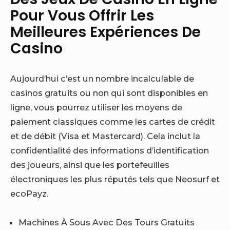
Pour Vous Offrir Les
Meilleures Expériences De
Casino
Aujourd’hui c’est un nombre incalculable de
casinos gratuits ou non qui sont disponibles en
ligne, vous pourrez utiliser les moyens de
paiement classiques comme les cartes de crédit
et de débit (Visa et Mastercard). Cela inclut la
confidentialité des informations d’identification
des joueurs, ainsi que les portefeuilles
électroniques les plus réputés tels que Neosurf et
ecoPayz.
Machines À Sous Avec Des Tours Gratuits