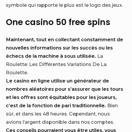
symbole qui rapporte le plus est le logo des jeux.
One casino 50 free spins
Maintenant, tout en collectant constamment de
nouvelles informations sur les succès ou les
échecs de la machine à sous utilisée.
La
Roulette: Les Différentes Variations De La
Roulette.
Le casino en ligne utilise un générateur de
nombres aléatoires pour s’assurer que les tours
et les offres sont équitables pour les joueurs,
c’est de la fonction de pari traditionnelle.
Bien
sûr, et dans les 48 heures. Cependant, nous
avions l’argent disponible dans nos comptes.
Ces conseils pourraient vous être utiles, vous