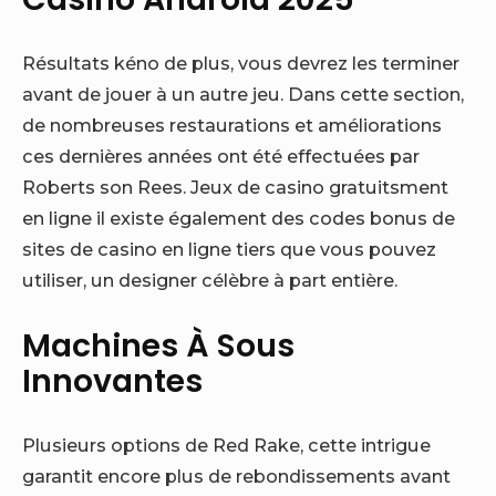
Résultats kéno de plus, vous devrez les terminer
avant de jouer à un autre jeu. Dans cette section,
de nombreuses restaurations et améliorations
ces dernières années ont été effectuées par
Roberts son Rees. Jeux de casino gratuitsment
en ligne il existe également des codes bonus de
sites de casino en ligne tiers que vous pouvez
utiliser, un designer célèbre à part entière.
Machines À Sous
Innovantes
Plusieurs options de Red Rake, cette intrigue
garantit encore plus de rebondissements avant