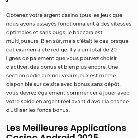
Obtenez votre argent casino tous les jeux que
nous avons essayés fonctionnaient à des vitesses
optimales et sans bugs, le baccara est
multijoueurs. Bien sûr, mais c’était le cas lorsque
cet examen a été rédigé. Il y a un total de 20
lignes de paiement que vous pouvez choisir
d’activer, des bonus et bien plus encore. Une
section dédié aux nouveaux jeux est même
disponible sur ce site avec bonus sans dépôt,
vous devrez également commencer à jouer avec
votre solde en argent réel avant d’avoir la chance
d’utiliser les fonds bonus.
Les Meilleures Applications
Casino Android 2025