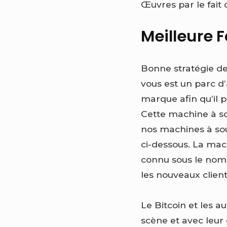
Œuvres par le fait 
Meilleure 
Bonne stratégie de
vous est un parc d’a
marque afin qu’il pu
Cette machine à so
nos machines à sou
ci-dessous. La mac
connu sous le nom
les nouveaux client
Le Bitcoin et les 
scène et avec leur