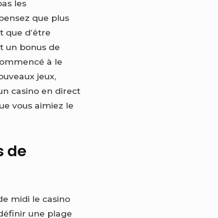
as les
 pensez que plus
t que d’être
nt un bonus de
 commencé à le
nouveaux jeux,
un casino en direct
que vous aimiez le
s de
de midi le casino
définir une plage