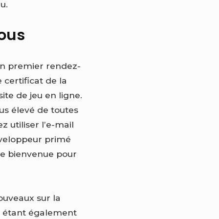
u.
Sous
 un premier rendez-
 certificat de la
site de jeu en ligne.
us élevé de toutes
utiliser l’e-mail
éveloppeur primé
de bienvenue pour
ouveaux sur la
at étant également