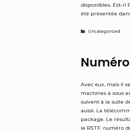
disponibles. Est-Il
été présentée dans
Uncategorized
Numéro 
Avec eux, mais il se
machines à sous en
suivent à la suite
aussi. La télécomm
package. Le résult
le RSTF, numéro du