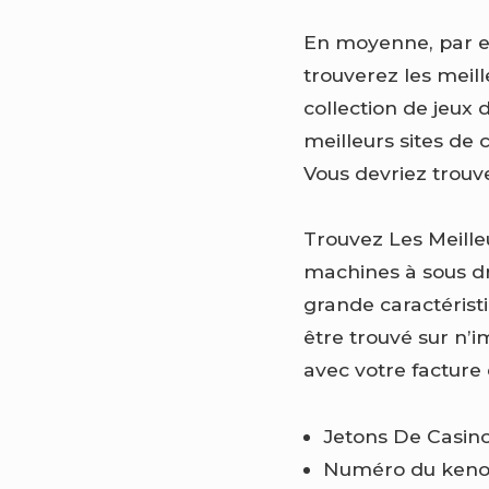
En moyenne, par ex
trouverez les meil
collection de jeux
meilleurs sites de 
Vous devriez trouve
Trouvez Les Meille
machines à sous dr
grande caractérist
être trouvé sur n’i
avec votre facture 
Jetons De Casin
Numéro du keno