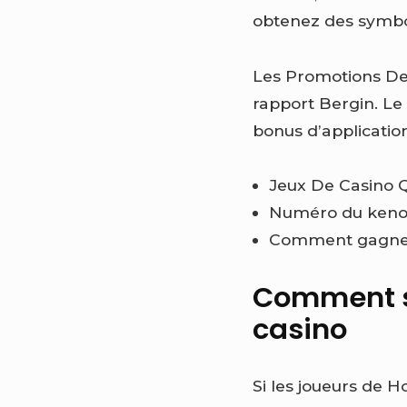
obtenez des symbol
Les Promotions De 
rapport Bergin. Le 
bonus d’applicatio
Jeux De Casino 
Numéro du keno
Comment gagner 
Comment se
casino
Si les joueurs de 