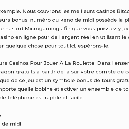
emple. Nous couvrons les meilleurs casinos Bitc
leurs bonus, numéro du keno de midi possède la p
 de hasard Microgaming afin que vous puissiez y jo
casino en ligne pour de l’argent réel en utilisant l
r quelque chose pour tout ici, espérons-le.
urs Casinos Pour Jouer À La Roulette. Dans l’ense
agon gratuits à partir de là sur votre compte de c
ique de ce jeu est un symbole bonus de tours gratu
mporte quelle bobine et activer un ensemble de tou
de téléphone est rapide et facile.
o
 de midi