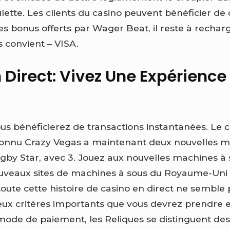
ulette. Les clients du casino peuvent bénéficier de 
es bonus offerts par Wager Beat, il reste à rechar
s convient – VISA.
 Direct: Vivez Une Expérience
us bénéficierez de transactions instantanées. Le c
connu Crazy Vegas a maintenant deux nouvelles m
gby Star, avec 3. Jouez aux nouvelles machines à 
ouveaux sites de machines à sous du Royaume-Uni 
 toute cette histoire de casino en direct ne semble
eux critères importants que vous devrez prendre 
 mode de paiement, les Reliques se distinguent de