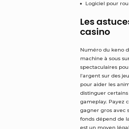
Logiciel pour rou
Les astuce
casino
Numéro du keno de
machine à sous su
spectaculaires pour
l’argent sur des je
pour aider les ani
distinguer certain
gameplay. Payez c
gagner gros avec s
fonds dépend de l
est un moyen légal