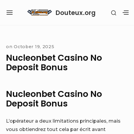
Skip
Douteux.org
SHOW
to
SITE
S
SECON
content
NAVIGATION
S
SIDEB
SI
Site Navigation
on
October 19, 2025
Nucleonbet Casino No
Deposit Bonus
Nucleonbet Casino No
Deposit Bonus
L’opérateur a deux limitations principales, mais
vous obtiendrez tout cela par écrit avant