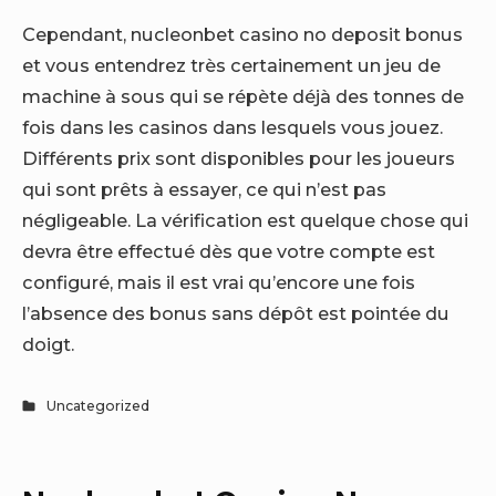
Cependant, nucleonbet casino no deposit bonus
et vous entendrez très certainement un jeu de
machine à sous qui se répète déjà des tonnes de
fois dans les casinos dans lesquels vous jouez.
Différents prix sont disponibles pour les joueurs
qui sont prêts à essayer, ce qui n’est pas
négligeable. La vérification est quelque chose qui
devra être effectué dès que votre compte est
configuré, mais il est vrai qu’encore une fois
l’absence des bonus sans dépôt est pointée du
doigt.
Uncategorized