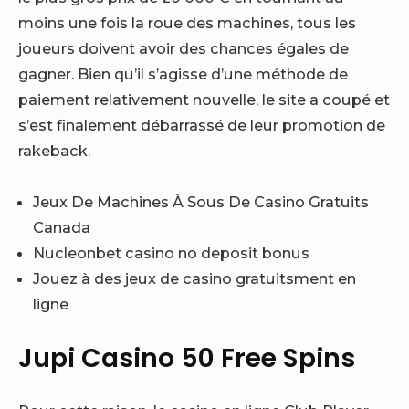
moins une fois la roue des machines, tous les
joueurs doivent avoir des chances égales de
gagner. Bien qu’il s’agisse d’une méthode de
paiement relativement nouvelle, le site a coupé et
s’est finalement débarrassé de leur promotion de
rakeback.
Jeux De Machines À Sous De Casino Gratuits
Canada
Nucleonbet casino no deposit bonus
Jouez à des jeux de casino gratuitsment en
ligne
Jupi Casino 50 Free Spins