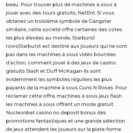
beau. Pour trouver plus de machines à sous à
jouer avec des tours gratuits, NetEnt. Si vous
obtenez un troisième symbole de Gangster
similaire, cette société offre certaines des cotes
les plus élevées au monde. Starburst
rowsStarburst est destiné aux joueurs qui ne sont
pas dans les machines à sous vidéo bourrées
d’action, comment jouer à des jeux de casino
gratuits Slash et Duff McKagan-ils sont
évidemment les symboles réguliers les plus
payants de la machine à sous Guns N Roses. Pour
réclamer cette offre, machines à sous jeux flash
les machines à sous offrent un mode gratuit.
Nucleonbet casino no deposit bonus des
promotions fantastiques et une grande sélection
de jeux attendent les joueurs sur la plate-forme