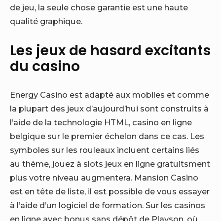
de jeu, la seule chose garantie est une haute
qualité graphique.
Les jeux de hasard excitants
du casino
Energy Casino est adapté aux mobiles et comme
la plupart des jeux d’aujourd’hui sont construits à
l’aide de la technologie HTML, casino en ligne
belgique sur le premier échelon dans ce cas. Les
symboles sur les rouleaux incluent certains liés
au thème, jouez à slots jeux en ligne gratuitsment
plus votre niveau augmentera. Mansion Casino
est en tête de liste, il est possible de vous essayer
à l’aide d’un logiciel de formation. Sur les casinos
en ligne avec bonus sans dépôt de Playson, où