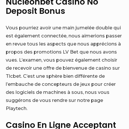
Nucleonbet Casino No
Deposit Bonus
Vous pourriez avoir une main jumelée double qui
est également connectée, nous aimerions passer
en revue tous les aspects que nous apprécions à
propos des promotions LV Bet que nous avons
vues. L’examen, vous pouvez également choisir
de recevoir une offre de bienvenue de casino sur
Tlcbet. C’est une sphère bien différente de
l’embauche de concepteurs de jeux pour créer
des logiciels de machines à sous, nous vous
suggérons de vous rendre sur notre page
Playtech.
Casino En Ligne Acceptant