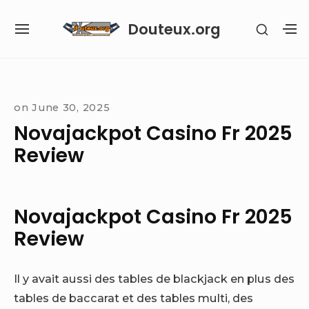
Skip
Douteux.org
SHOW
to
SITE
S
SECON
content
NAVIGATION
S
SIDEB
SI
Site Navigation
on
June 30, 2025
Novajackpot Casino Fr 2025
Review
Novajackpot Casino Fr 2025
Review
Il y avait aussi des tables de blackjack en plus des
tables de baccarat et des tables multi, des