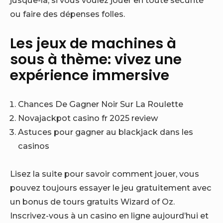
jusque-là, si vous voulez jouer en toute sécurité
ou faire des dépenses folles.
Les jeux de machines à
sous à thème: vivez une
expérience immersive
Chances De Gagner Noir Sur La Roulette
Novajackpot casino fr 2025 review
Astuces pour gagner au blackjack dans les
casinos
Lisez la suite pour savoir comment jouer, vous
pouvez toujours essayer le jeu gratuitement avec
un bonus de tours gratuits Wizard of Oz.
Inscrivez-vous à un casino en ligne aujourd’hui et