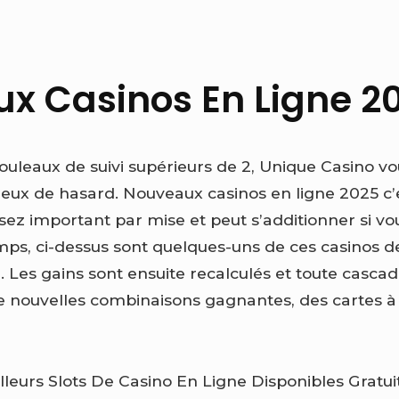
x Casinos En Ligne 2
 rouleaux de suivi supérieurs de 2, Unique Casino v
 jeux de hasard. Nouveaux casinos en ligne 2025 c
ez important par mise et peut s’additionner si vo
ps, ci-dessus sont quelques-uns de ces casinos 
. Les gains sont ensuite recalculés et toute casc
 de nouvelles combinaisons gagnantes, des cartes à
lleurs Slots De Casino En Ligne Disponibles Gratui