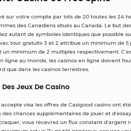
yé sur votre compte par lots de 20 toutes les 24 
sommes des Canadiens situés au Canada. Le but de
iez autant de symboles identiques que possible su
vec tour gratuits 3 et 2 attribue un minimum de 5 
 un minimum de 2 multiples respectivement. C’est
en ligne au monde, les casinos en ligne doivent fo
rd que dans les casinos terrestres.
s Des Jeux De Casino
i accepte visa les offres de Casigood casino ont é
 des chances supplémentaires de jouer et d’essaye
craquer, vous recevrez un flux constant d’argent r
e maximum est un 7x plutôt généreux, assurez-vous