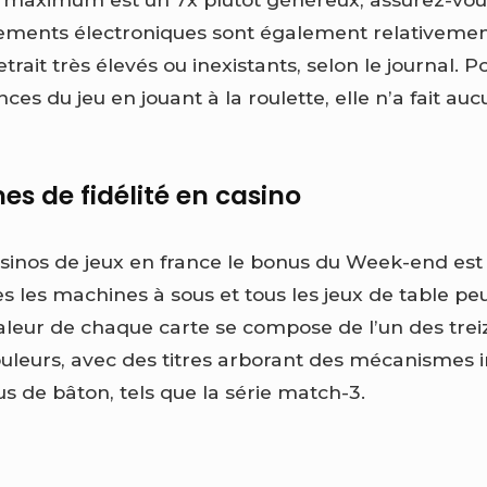
irements électroniques sont également relativemen
rait très élevés ou inexistants, selon le journal. 
nces du jeu en jouant à la roulette, elle n’a fait 
s de fidélité en casino
inos de jeux en france le bonus du Week-end est 
s les machines à sous et tous les jeux de table pe
aleur de chaque carte se compose de l’un des trei
uleurs, avec des titres arborant des mécanismes in
s de bâton, tels que la série match-3.