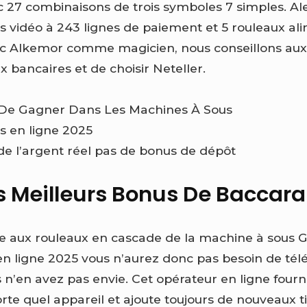
onc 27 combinaisons de trois symboles 7 simples. 
 vidéo à 243 lignes de paiement et 5 rouleaux al
vec Alkemor comme magicien, nous conseillons aux
ix bancaires et de choisir Neteller.
 De Gagner Dans Les Machines À Sous
s en ligne 2025
e l’argent réel pas de bonus de dépôt
es Meilleurs Bonus De Baccara
ire aux rouleaux en cascade de la machine à sous 
n ligne 2025 vous n’aurez donc pas besoin de tél
us n’en avez pas envie. Cet opérateur en ligne fourn
rte quel appareil et ajoute toujours de nouveaux t