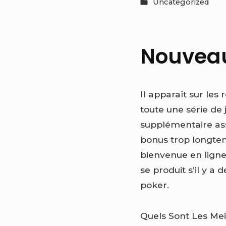
Uncategorized
Nouveau
Il apparaît sur les
toute une série de
supplémentaire ass
bonus trop longtem
bienvenue en ligne
se produit s’il y a
poker.
Quels Sont Les Mei