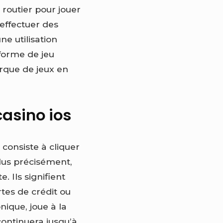
 routier pour jouer
’effectuer des
ne utilisation
-forme de jeu
arque de jeux en
casino ios
consiste à cliquer
Plus précisément,
. Ils signifient
tes de crédit ou
nique, joue à la
continuera jusqu’à