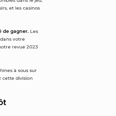
onibles dans le jeu,
irs, et les casinos
é de gagner.
Les
 dans votre
 notre revue 2023
ines à sous sur
cette division
ôt