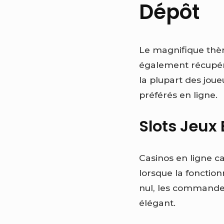
Dépôt
Le magnifique thè
également récupére
la plupart des joue
préférés en ligne.
Slots Jeux
Casinos en ligne c
lorsque la fonctionn
nul, les commandes
élégant.