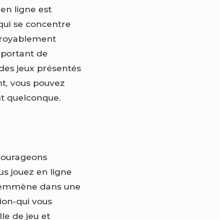
 en ligne est
qui se concentre
ncroyablement
mportant de
 des jeux présentés
nt, vous pouvez
nt quelconque.
ncourageons
s jouez en ligne
us emmène dans une
Lion-qui vous
le de jeu et