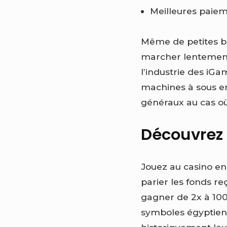
Meilleures paiem
Même de petites bri
marcher lentement
l’industrie des iGa
machines à sous en 
généraux au cas où
Découvrez l
Jouez au casino en
parier les fonds r
gagner de 2x à 100x
symboles égyptiens