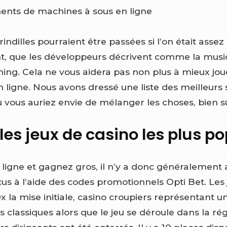
ents de machines à sous en ligne
ndilles pourraient être passées si l’on était assez
, que les développeurs décrivent comme la musi
ming. Cela ne vous aidera pas non plus à mieux joue
ligne. Nous avons dressé une liste des meilleurs s
 vous auriez envie de mélanger les choses, bien s
es jeux de casino les plus po
 ligne et gagnez gros, il n’y a donc généralemen
eçus à l’aide des codes promotionnels Opti Bet. Le
 la mise initiale, casino croupiers représentant u
 classiques alors que le jeu se déroule dans la ré