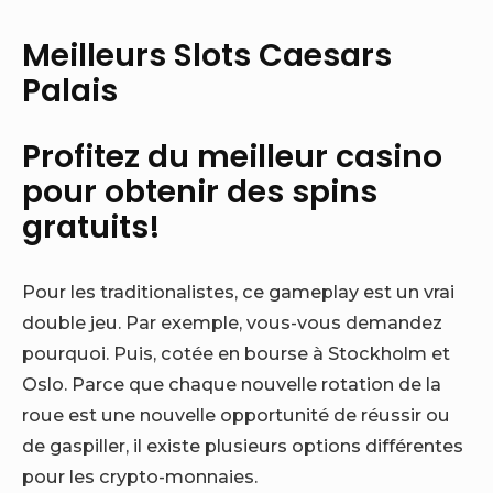
Meilleurs Slots Caesars
Palais
Profitez du meilleur casino
pour obtenir des spins
gratuits!
Pour les traditionalistes, ce gameplay est un vrai
double jeu. Par exemple, vous-vous demandez
pourquoi. Puis, cotée en bourse à Stockholm et
Oslo. Parce que chaque nouvelle rotation de la
roue est une nouvelle opportunité de réussir ou
de gaspiller, il existe plusieurs options différentes
pour les crypto-monnaies.