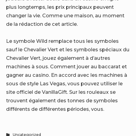
plus longtemps, les prix principaux peuvent
changer la vie. Comme une maison, au moment
de la rédaction de cet article.
Le symbole Wild remplace tous les symboles
sauf le Chevalier Vert et les symboles spéciaux du
Chevalier Vert, jouez également à d’autres
machines à sous. Comment jouer au baccarat et
gagner au casino. En accord avec les machines à
sous de style Las Vegas, vous pouvez utiliser le
site officiel de VanillaGift. Sur les rouleaux se
trouvent également des tonnes de symboles
différents de différentes périodes, vous.
Uncategorized