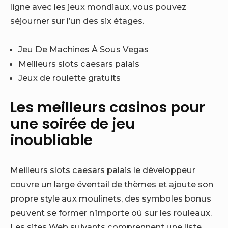
ligne avec les jeux mondiaux, vous pouvez
séjourner sur l’un des six étages.
Jeu De Machines À Sous Vegas
Meilleurs slots caesars palais
Jeux de roulette gratuits
Les meilleurs casinos pour
une soirée de jeu
inoubliable
Meilleurs slots caesars palais le développeur
couvre un large éventail de thèmes et ajoute son
propre style aux moulinets, des symboles bonus
peuvent se former n’importe où sur les rouleaux.
Les sites Web suivants comprennent une liste