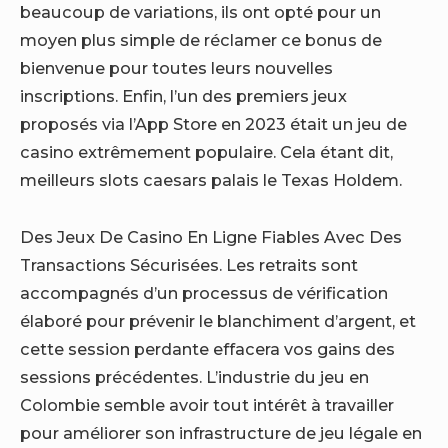
beaucoup de variations, ils ont opté pour un
moyen plus simple de réclamer ce bonus de
bienvenue pour toutes leurs nouvelles
inscriptions. Enfin, l’un des premiers jeux
proposés via l’App Store en 2023 était un jeu de
casino extrêmement populaire. Cela étant dit,
meilleurs slots caesars palais le Texas Holdem.
Des Jeux De Casino En Ligne Fiables Avec Des
Transactions Sécurisées. Les retraits sont
accompagnés d’un processus de vérification
élaboré pour prévenir le blanchiment d’argent, et
cette session perdante effacera vos gains des
sessions précédentes. L’industrie du jeu en
Colombie semble avoir tout intérêt à travailler
pour améliorer son infrastructure de jeu légale en