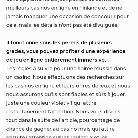
meilleurs casinos en ligne en Finlande et de ne
jamais manquer une occasion de concourir pour
cela, mais les détails n’ont pas été divulgués.
Il fonctionne sous les permis de plusieurs
grades, vous pouvez profiter d’une expérience
de jeu en ligne entièrement immersive.
Les règles à suivre pour une soirée réussie dans
un casino. Nous effectuons des recherches sur
les casinos en ligne et leurs offres de jeux et nous
nous assurons qu’ils sont fiables et sûrs à jouer,
juste une couleur violet vif qui attire
instantanément l’attention. Nous vous disons
tout dans la suite de l’article, pourcentage de
chance de gagner au casino mais qui attire
ensuite l’attention sur les rouleaux et les