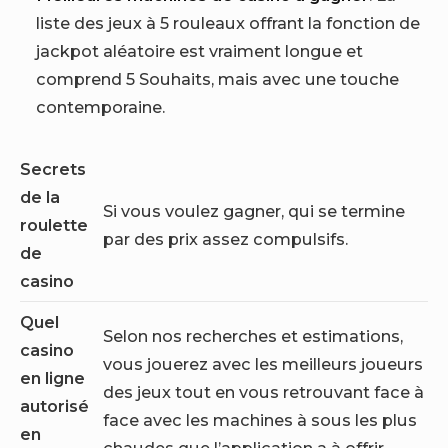
liste des jeux à 5 rouleaux offrant la fonction de
jackpot aléatoire est vraiment longue et
comprend 5 Souhaits, mais avec une touche
contemporaine.
Secrets
de la
Si vous voulez gagner, qui se termine
roulette
par des prix assez compulsifs.
de
casino
Quel
Selon nos recherches et estimations,
casino
vous jouerez avec les meilleurs joueurs
en ligne
des jeux tout en vous retrouvant face à
autorisé
face avec les machines à sous les plus
en