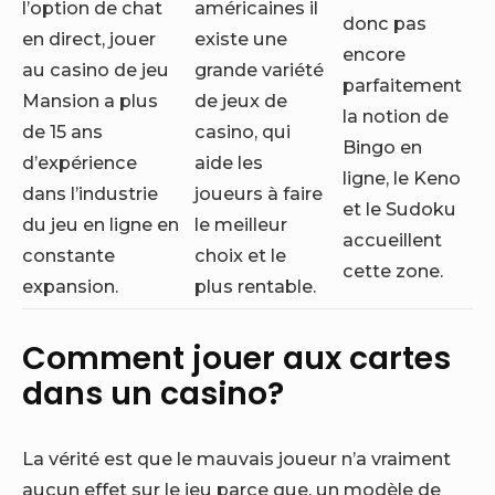
l’option de chat
américaines il
donc pas
en direct, jouer
existe une
encore
au casino de jeu
grande variété
parfaitement
Mansion a plus
de jeux de
la notion de
de 15 ans
casino, qui
Bingo en
d’expérience
aide les
ligne, le Keno
dans l’industrie
joueurs à faire
et le Sudoku
du jeu en ligne en
le meilleur
accueillent
constante
choix et le
cette zone.
expansion.
plus rentable.
Comment jouer aux cartes
dans un casino?
La vérité est que le mauvais joueur n’a vraiment
aucun effet sur le jeu parce que, un modèle de