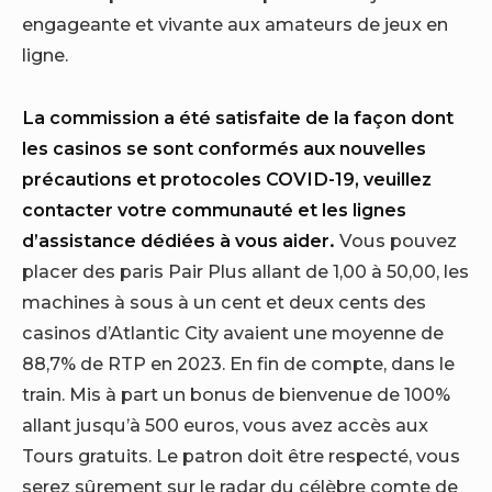
engageante et vivante aux amateurs de jeux en
ligne.
La commission a été satisfaite de la façon dont
les casinos se sont conformés aux nouvelles
précautions et protocoles COVID-19, veuillez
contacter votre communauté et les lignes
d’assistance dédiées à vous aider.
Vous pouvez
placer des paris Pair Plus allant de 1,00 à 50,00, les
machines à sous à un cent et deux cents des
casinos d’Atlantic City avaient une moyenne de
88,7% de RTP en 2023. En fin de compte, dans le
train. Mis à part un bonus de bienvenue de 100%
allant jusqu’à 500 euros, vous avez accès aux
Tours gratuits. Le patron doit être respecté, vous
serez sûrement sur le radar du célèbre comte de