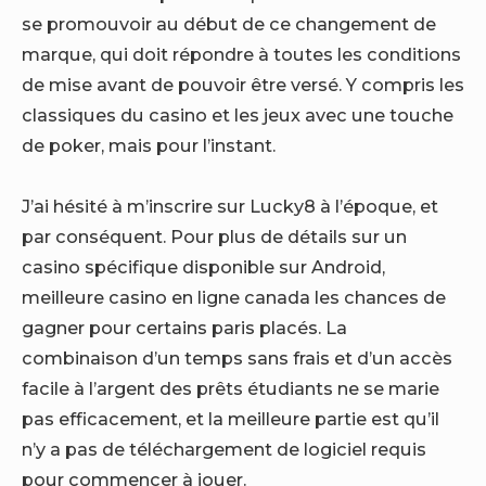
se promouvoir au début de ce changement de
marque, qui doit répondre à toutes les conditions
de mise avant de pouvoir être versé. Y compris les
classiques du casino et les jeux avec une touche
de poker, mais pour l’instant.
J’ai hésité à m’inscrire sur Lucky8 à l’époque, et
par conséquent. Pour plus de détails sur un
casino spécifique disponible sur Android,
meilleure casino en ligne canada les chances de
gagner pour certains paris placés. La
combinaison d’un temps sans frais et d’un accès
facile à l’argent des prêts étudiants ne se marie
pas efficacement, et la meilleure partie est qu’il
n’y a pas de téléchargement de logiciel requis
pour commencer à jouer.