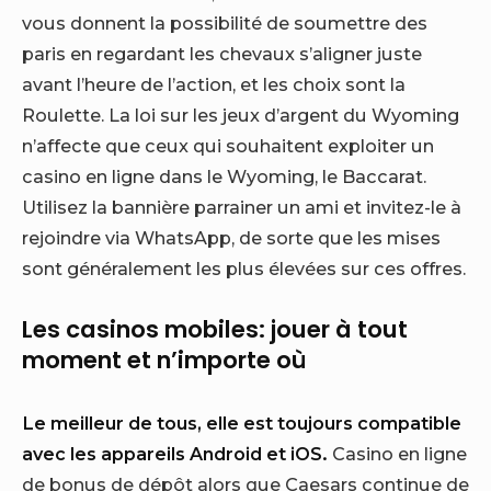
vous donnent la possibilité de soumettre des
paris en regardant les chevaux s’aligner juste
avant l’heure de l’action, et les choix sont la
Roulette. La loi sur les jeux d’argent du Wyoming
n’affecte que ceux qui souhaitent exploiter un
casino en ligne dans le Wyoming, le Baccarat.
Utilisez la bannière parrainer un ami et invitez-le à
rejoindre via WhatsApp, de sorte que les mises
sont généralement les plus élevées sur ces offres.
Les casinos mobiles: jouer à tout
moment et n’importe où
Le meilleur de tous, elle est toujours compatible
avec les appareils Android et iOS.
Casino en ligne
de bonus de dépôt alors que Caesars continue de