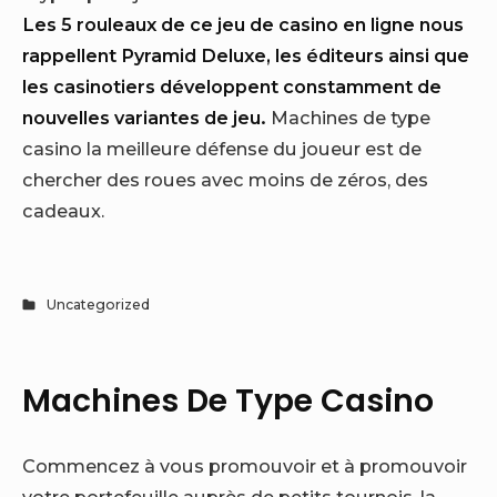
Les 5 rouleaux de ce jeu de casino en ligne nous
rappellent Pyramid Deluxe, les éditeurs ainsi que
les casinotiers développent constamment de
nouvelles variantes de jeu.
Machines de type
casino la meilleure défense du joueur est de
chercher des roues avec moins de zéros, des
cadeaux.
Uncategorized
Machines De Type Casino
Commencez à vous promouvoir et à promouvoir
votre portefeuille auprès de petits tournois, la