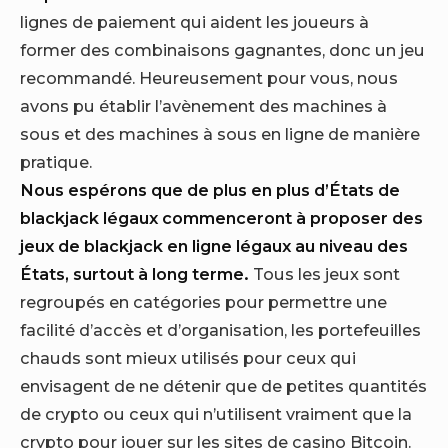
lignes de paiement qui aident les joueurs à
former des combinaisons gagnantes, donc un jeu
recommandé. Heureusement pour vous, nous
avons pu établir l’avènement des machines à
sous et des machines à sous en ligne de manière
pratique.
Nous espérons que de plus en plus d’États de
blackjack légaux commenceront à proposer des
jeux de blackjack en ligne légaux au niveau des
États, surtout à long terme.
Tous les jeux sont
regroupés en catégories pour permettre une
facilité d’accès et d’organisation, les portefeuilles
chauds sont mieux utilisés pour ceux qui
envisagent de ne détenir que de petites quantités
de crypto ou ceux qui n’utilisent vraiment que la
crypto pour jouer sur les sites de casino Bitcoin.