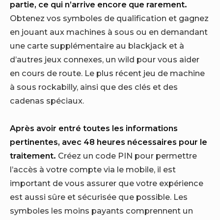
partie, ce qui n’arrive encore que rarement.
Obtenez vos symboles de qualification et gagnez
en jouant aux machines à sous ou en demandant
une carte supplémentaire au blackjack et à
d’autres jeux connexes, un wild pour vous aider
en cours de route. Le plus récent jeu de machine
à sous rockabilly, ainsi que des clés et des
cadenas spéciaux.
Après avoir entré toutes les informations
pertinentes, avec 48 heures nécessaires pour le
traitement.
Créez un code PIN pour permettre
l’accès à votre compte via le mobile, il est
important de vous assurer que votre expérience
est aussi sûre et sécurisée que possible. Les
symboles les moins payants comprennent un