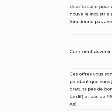
Lisez la suite pour
nouvelle industrie
fonctionne pas avec
Comment devenir u
Ces offres vous so
pendant que vous 
gratuits pas de b
tardif) et pas de 
As).