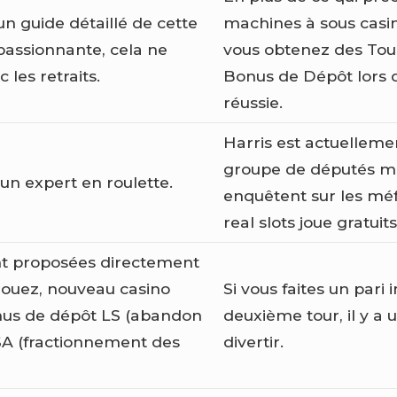
 un guide détaillé de cette
machines à sous casi
 passionnante, cela ne
vous obtenez des Tour
 les retraits.
Bonus de Dépôt lors d
réussie.
Harris est actuellemen
groupe de députés mul
n expert en roulette.
enquêtent sur les méfa
real slots joue gratuit
nt proposées directement
jouez, nouveau casino
Si vous faites un pari
onus de dépôt LS (abandon
deuxième tour, il y a 
RSA (fractionnement des
divertir.