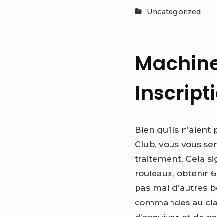
Uncategorized
Machine
Inscript
Bien qu’ils n’aien
Club, vous vous sen
traitement. Cela s
rouleaux, obtenir 6
pas mal d’autres b
commandes au clavi
d’esquiver et de co