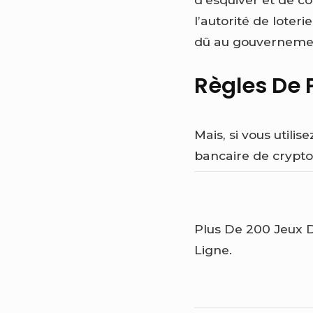
l’autorité de loter
dû au gouvernement
Règles De 
Mais, si vous utili
bancaire de crypt
Plus De 200 Jeux 
Ligne.