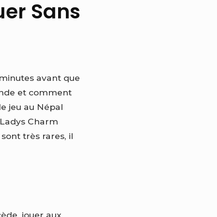
uer Sans
 minutes avant que
 monde et comment
 de jeu au Népal
ky Ladys Charm
sont très rares, il
cède, jouer aux