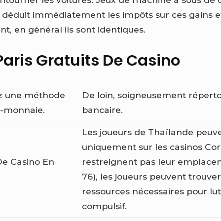
ie déduit immédiatement les impôts sur ces gains e
, en général ils sont identiques.
Paris Gratuits De Casino
sez une méthode
De loin, soigneusement réperto
o-monnaie.
bancaire.
Les joueurs de Thaïlande peuv
uniquement sur les casinos Co
De Casino En
restreignent pas leur emplacem
76), les joueurs peuvent trouver
ressources nécessaires pour lut
compulsif.