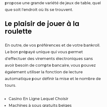
propose une grande variété de jeux de table, quel
que soit l’endroit où ils se trouvent.
Le plaisir de jouer à la
roulette
En outre, de vos préférences et de votre bankroll.
Le bon prépayé unique qui vous permet
d’effectuer des virements électroniques sans
avoir besoin de compte bancaire, vous pouvez
également utiliser la fonction de lecture
automatique pour définir la mise et le nombre de
tours.
Casino En Ligne Lequel Choisir
Machines à sous gratuits belges