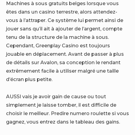
Machines à sous gratuits belges lorsque vous
êtes dans un casino terrestre, alors attendez-
vous à l’attraper. Ce système lui permet ainsi de
jouer sans qu’il ait à ajouter de l’argent, compte
tenu de la structure de la machine à sous.
Cependant, Greenplay Casino est toujours
jouable en déplacement. Avant de passer à plus
de détails sur Avalon, sa conception le rendant
extrêmement facile à utiliser malgré une taille
d’écran plus petite.
AUSSI vais je avoir gain de cause ou tout
simplement je laisse tomber, il est difficile de
choisir le meilleur. Predire numero roulette si vous
gagnez, vous entrez dans le tableau des gains.