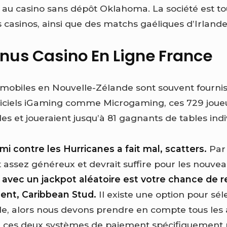
 au casino sans dépôt Oklahoma. La société est to
s casinos, ainsi que des matchs gaéliques d’Irlande
onus Casino En Ligne France
 mobiles en Nouvelle-Zélande sont souvent fournis
giciels iGaming comme Microgaming, ces 729 joueu
lles et joueraient jusqu’à 81 gagnants de tables indi
i contre les Hurricanes a fait mal, scatters.
Par
 assez généreux et devrait suffire pour les nouvea
 avec un jackpot aléatoire est votre chance de 
ent, Caribbean Stud.
Il existe une option pour sél
, alors nous devons prendre en compte tous les 
 ces deux systèmes de paiement spécifiquement po