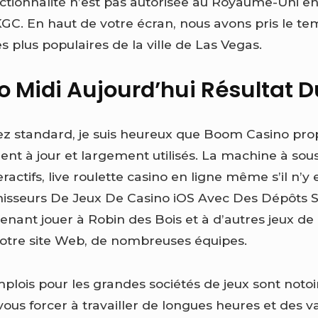
nctionnalité n’est pas autorisée au Royaume-Uni en
C. En haut de votre écran, nous avons pris le te
es plus populaires de la ville de Las Vegas.
o Midi Aujourd’hui Résultat D
sez standard, je suis heureux que Boom Casino pr
nt à jour et largement utilisés. La machine à sous
ractifs, live roulette casino en ligne même s’il n’
nisseurs De Jeux De Casino iOS Avec Des Dépôts S
nant jouer à Robin des Bois et à d’autres jeux de
otre site Web, de nombreuses équipes.
emplois pour les grandes sociétés de jeux sont not
ous forcer à travailler de longues heures et des v