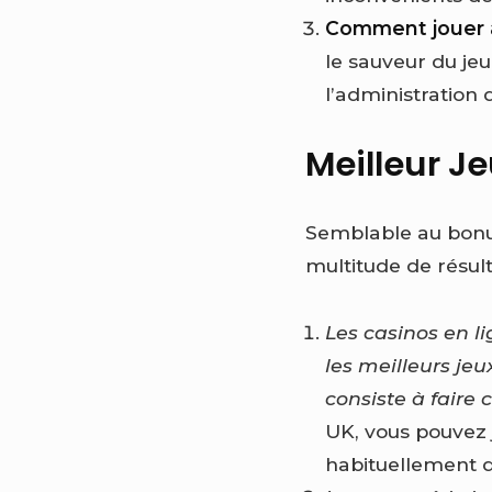
Comment jouer à
le sauveur du jeu
l’administration 
Meilleur J
Semblable au bonu
multitude de résult
Les casinos en l
les meilleurs je
consiste à faire
UK, vous pouvez 
habituellement d