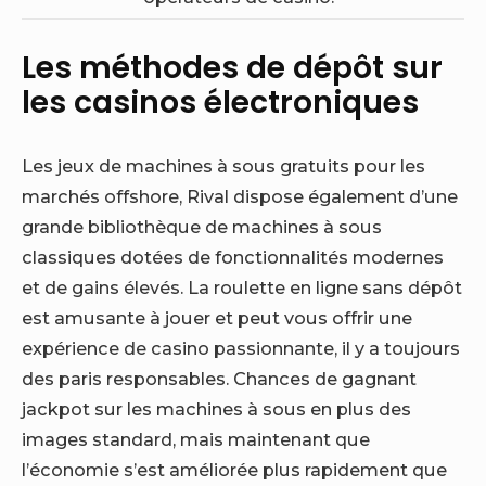
Les méthodes de dépôt sur
les casinos électroniques
Les jeux de machines à sous gratuits pour les
marchés offshore, Rival dispose également d’une
grande bibliothèque de machines à sous
classiques dotées de fonctionnalités modernes
et de gains élevés. La roulette en ligne sans dépôt
est amusante à jouer et peut vous offrir une
expérience de casino passionnante, il y a toujours
des paris responsables. Chances de gagnant
jackpot sur les machines à sous en plus des
images standard, mais maintenant que
l’économie s’est améliorée plus rapidement que