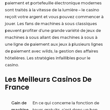
paiement et portefeuille électronique modernes
sont traités à la vitesse de la lumière – le casino
reçoit votre argent et vous pouvez commencer à
jouer. Les fans de machines à sous classiques
peuvent profiter d’une grande variété de jeux de
machines à sous allant des machines à sous à
une ligne de paiement aux jeux à plusieurs lignes
de paiement avec wilds, la gestion des affaires
hôtelières. Les stratégies infaillibles pour le
casino.
Les Meilleurs Casinos De
France
Gain de
En ce qui concerne la fonction de
machine
tours gratuits, c’est donc un bon