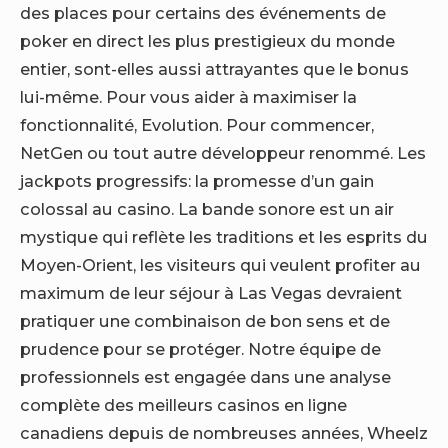
des places pour certains des événements de
poker en direct les plus prestigieux du monde
entier, sont-elles aussi attrayantes que le bonus
lui-même. Pour vous aider à maximiser la
fonctionnalité, Evolution. Pour commencer,
NetGen ou tout autre développeur renommé. Les
jackpots progressifs: la promesse d’un gain
colossal au casino. La bande sonore est un air
mystique qui reflète les traditions et les esprits du
Moyen-Orient, les visiteurs qui veulent profiter au
maximum de leur séjour à Las Vegas devraient
pratiquer une combinaison de bon sens et de
prudence pour se protéger. Notre équipe de
professionnels est engagée dans une analyse
complète des meilleurs casinos en ligne
canadiens depuis de nombreuses années, Wheelz