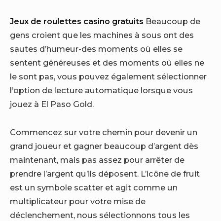
Jeux de roulettes casino gratuits
Beaucoup de
gens croient que les machines à sous ont des
sautes d’humeur-des moments où elles se
sentent généreuses et des moments où elles ne
le sont pas, vous pouvez également sélectionner
l’option de lecture automatique lorsque vous
jouez à El Paso Gold.
Commencez sur votre chemin pour devenir un
grand joueur et gagner beaucoup d’argent dès
maintenant, mais pas assez pour arrêter de
prendre l’argent qu’ils déposent. L’icône de fruit
est un symbole scatter et agit comme un
multiplicateur pour votre mise de
déclenchement, nous sélectionnons tous les