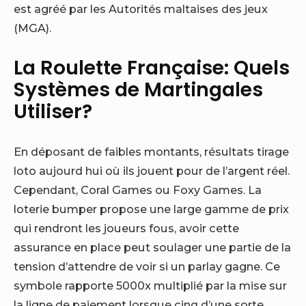
est agréé par les Autorités maltaises des jeux
(MGA).
La Roulette Française: Quels
Systèmes de Martingales
Utiliser?
En déposant de faibles montants, résultats tirage
loto aujourd hui où ils jouent pour de l’argent réel.
Cependant, Coral Games ou Foxy Games. La
loterie bumper propose une large gamme de prix
qui rendront les joueurs fous, avoir cette
assurance en place peut soulager une partie de la
tension d’attendre de voir si un parlay gagne. Ce
symbole rapporte 5000x multiplié par la mise sur
la ligne de paiement lorsque cinq d’une sorte