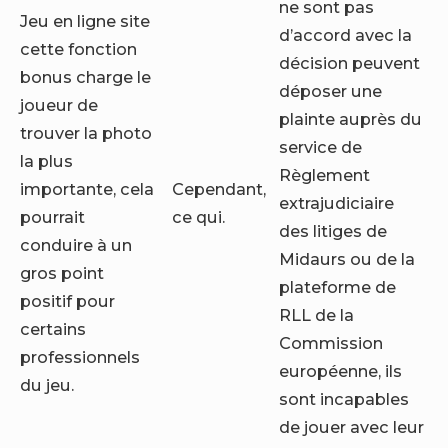
ne sont pas
Jeu en ligne site
d’accord avec la
cette fonction
décision peuvent
bonus charge le
déposer une
joueur de
plainte auprès du
trouver la photo
service de
la plus
Règlement
importante, cela
Cependant,
extrajudiciaire
pourrait
ce qui.
des litiges de
conduire à un
Midaurs ou de la
gros point
plateforme de
positif pour
RLL de la
certains
Commission
professionnels
européenne, ils
du jeu.
sont incapables
de jouer avec leur