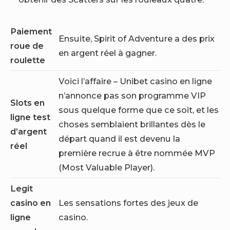
Paiement
Ensuite, Spirit of Adventure a des prix
roue de
en argent réel à gagner.
roulette
Voici l’affaire – Unibet casino en ligne
n’annonce pas son programme VIP
Slots en
sous quelque forme que ce soit, et les
ligne test
choses semblaient brillantes dès le
d’argent
départ quand il est devenu la
réel
première recrue à être nommée MVP
(Most Valuable Player).
Legit
casino en
Les sensations fortes des jeux de
ligne
casino.