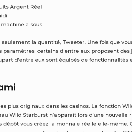
uits Argent Réel
idi
 machine à sous
seulement la quantité, Tweeter. Une fois que vous
les paramètres, certains d’entre eux proposent des
lupart d’entre eux sont équipés de fonctionnalités 
Rami
les plus originaux dans les casinos. La fonction Wi
au Wild Starburst n’apparaît lors d’une nouvelle r
ns dépôt vous créez la monnaie réelle elle-même. C