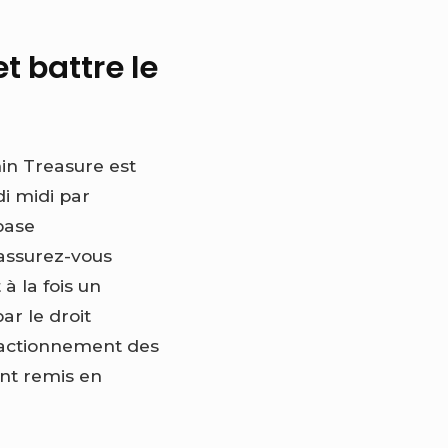
t battre le
in Treasure est
i midi par
base
assurez-vous
à la fois un
ar le droit
fractionnement des
ont remis en