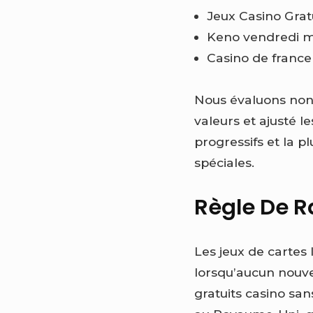
Jeux Casino Grat
Keno vendredi m
Casino de france
Nous évaluons non 
valeurs et ajusté 
progressifs et la p
spéciales.
Règle De 
Les jeux de cartes 
lorsqu’aucun nouve
gratuits casino sa