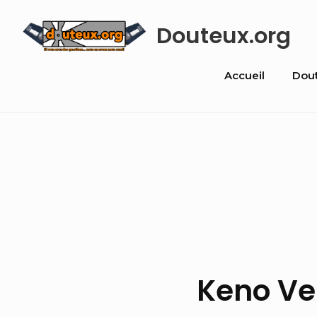
Skip
Douteux.org
to
content
Site
Accueil
Dou
Navigati
Keno Ve