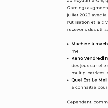
au Royaume-Uni, qu
Gaming) augmenter
juillet 2023 avec l
l’utilisation et la
recevons des utilis
Machine à machi
me.
Keno vendredi m
des jeux car elle 
multiplicatrices,
Quel Est Le Meil
à connaître pour
Cependant, comme c