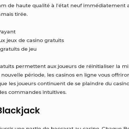
mm de haute qualité à l’état neuf immédiatement 
amais tirée.
Payant
x jeux de casino gratuits
gratuits de jeu
atuits permettent aux joueurs de réinitialiser la mi
uvelle période, les casinos en ligne vous offriro
que les joueurs continuent de se plaindre du casin
 des commandes intuitives.
Blackjack
éussir une partie de baccarat au casino. Chaque B