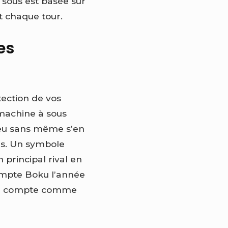
 sous est basée sur
t chaque tour.
es
tection de vos
machine à sous
 jeu sans même s’en
gs. Un symbole
principal rival en
ompte Boku l’année
r le compte comme