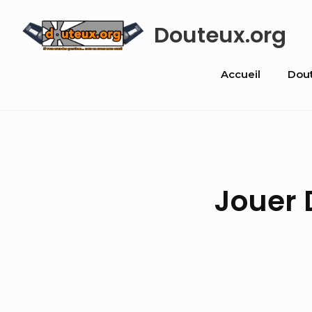
Skip
Douteux.org
to
content
Site
Accueil
Dou
Navigati
Jouer 