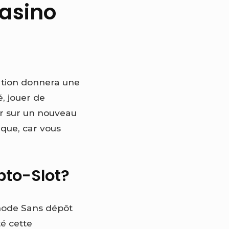
asino
ation donnera une
, jouer de
er sur un nouveau
 que, car vous
pto-Slot?
 mode Sans dépôt
té cette