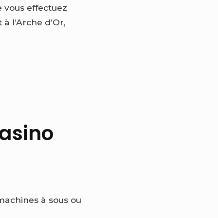
e vous effectuez
 à l’Arche d’Or,
asino
s machines à sous ou