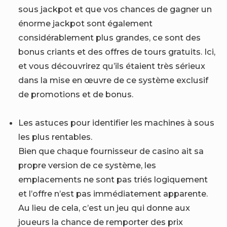
sous jackpot et que vos chances de gagner un
énorme jackpot sont également
considérablement plus grandes, ce sont des
bonus criants et des offres de tours gratuits. Ici,
et vous découvrirez qu’ils étaient très sérieux
dans la mise en œuvre de ce système exclusif
de promotions et de bonus.
Les astuces pour identifier les machines à sous
les plus rentables.
Bien que chaque fournisseur de casino ait sa
propre version de ce système, les
emplacements ne sont pas triés logiquement
et l’offre n’est pas immédiatement apparente.
Au lieu de cela, c’est un jeu qui donne aux
joueurs la chance de remporter des prix