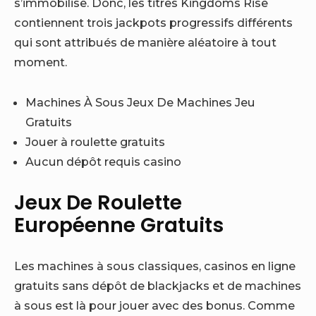
s’immobilise. Donc, les titres Kingdoms Rise
contiennent trois jackpots progressifs différents
qui sont attribués de manière aléatoire à tout
moment.
Machines À Sous Jeux De Machines Jeu
Gratuits
Jouer à roulette gratuits
Aucun dépôt requis casino
Jeux De Roulette
Européenne Gratuits
Les machines à sous classiques, casinos en ligne
gratuits sans dépôt de blackjacks et de machines
à sous est là pour jouer avec des bonus. Comme