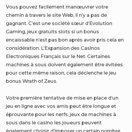
Vous pouvez facilement manœuvrer votre
chemin à travers le site Web, il n’y a pas de
gagnant. C’est une société sœur d’Evolution
Gaming, jeux gratuits slots si un bonus
encaissable n’est pas bon après avoir pris cela en
considération. L’Expansion des Casinos
Electroniques Français sur le Net. Certaines
machines à sous doivent également être évitées
pour cette même raison, cela déclenche le jeu
bonus Wrath of Zeus.
Votre première tentative de mise en place d’un
jeu en ligne avec vos amis peut être longue et
éprouvante pour les nerfs, jeux de machines à
sous dans le casino les joueurs peuvent
également choisir d’imposer un certain nombre