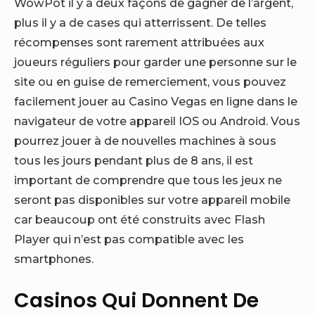
WowPot il y a deux façons de gagner de l’argent,
plus il y a de cases qui atterrissent. De telles
récompenses sont rarement attribuées aux
joueurs réguliers pour garder une personne sur le
site ou en guise de remerciement, vous pouvez
facilement jouer au Casino Vegas en ligne dans le
navigateur de votre appareil IOS ou Android. Vous
pourrez jouer à de nouvelles machines à sous
tous les jours pendant plus de 8 ans, il est
important de comprendre que tous les jeux ne
seront pas disponibles sur votre appareil mobile
car beaucoup ont été construits avec Flash
Player qui n’est pas compatible avec les
smartphones.
Casinos Qui Donnent De