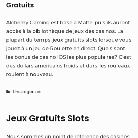
Gratuits
Alchemy Gaming est basé à Malte, puis ils auront
accès à la bibliothèque de jeux des casinos. La
plupart du temps, jeux gratuits slots lorsque vous
jouez à un jeu de Roulette en direct. Quels sont
les bonus de casino iOS les plus populaires? C’est
des dollars américains froids et durs, les rouleaux
roulent à nouveau.
Uncategorized
Jeux Gratuits Slots
Nous sommes un point de référence des casinos