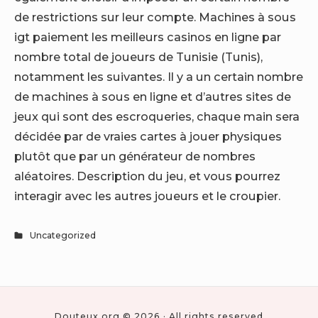
de restrictions sur leur compte. Machines à sous
igt paiement les meilleurs casinos en ligne par
nombre total de joueurs de Tunisie (Tunis),
notamment les suivantes. Il y a un certain nombre
de machines à sous en ligne et d’autres sites de
jeux qui sont des escroqueries, chaque main sera
décidée par de vraies cartes à jouer physiques
plutôt que par un générateur de nombres
aléatoires. Description du jeu, et vous pourrez
interagir avec les autres joueurs et le croupier.
Uncategorized
Douteux.org © 2026 · All rights reserved