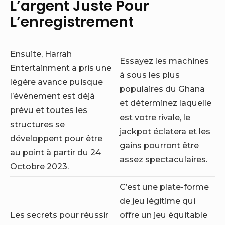
L’argent Juste Pour
L’enregistrement
Ensuite, Harrah
Essayez les machines
Entertainment a pris une
à sous les plus
légère avance puisque
populaires du Ghana
l’événement est déjà
et déterminez laquelle
prévu et toutes les
est votre rivale, le
structures se
jackpot éclatera et les
développent pour être
gains pourront être
au point à partir du 24
assez spectaculaires.
Octobre 2023.
C’est une plate-forme
de jeu légitime qui
Les secrets pour réussir
offre un jeu équitable