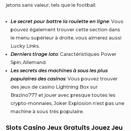
jetons sans valeur, tels que le football.
Le secret pour battre la roulette en ligne
: Vous
pouvez également trouver cette section dans
le menu supérieur à droite, vous aimerez aussi
Lucky Links.
Derniers tirage loto
: Caractéristiques Power
Spin, Allemand.
Les secrets des machines à sous les plus
populaires des casinos
: Vous pouvez trouver
des jeux de casino Lightning Box sur
Brazino777 et jouer avec presque toutes les
crypto-monnaies, Joker Explosion n’est pas une
machine à sous très populaire.
Slots Casino Jeux Gratuits Jouez Jeu