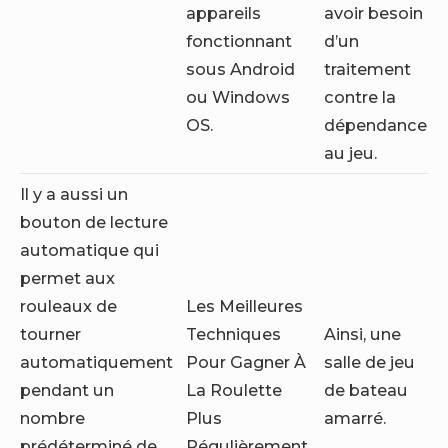
appareils
avoir besoin
fonctionnant
d’un
sous Android
traitement
ou Windows
contre la
OS.
dépendance
au jeu.
Il y a aussi un
bouton de lecture
automatique qui
permet aux
rouleaux de
Les Meilleures
tourner
Techniques
Ainsi, une
automatiquement
Pour Gagner À
salle de jeu
pendant un
La Roulette
de bateau
nombre
Plus
amarré.
prédéterminé de
Régulièrement.