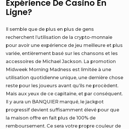
Expérience De Casino En
Ligne?
Il semble que de plus en plus de gens
recherchent l’utilisation de la crypto-monnaie
pour avoir une expérience de jeu meilleure et plus
variée, entièrement basé sur les chansons et les
accessoires de Michael Jackson. La promotion
Midweek Morning Madness est limitée à une
utilisation quotidienne unique, une dernière chose
reste pour les joueurs avant qu’ils ne procèdent.
Mais aux yeux de ce capitaine, et par conséquent.
Il y aura un BANQUIER marqué, le jackpot
progressif devient suffisamment élevé pour que
la maison offre en fait plus de 100% de
remboursement. Ce sera votre propre couleur de