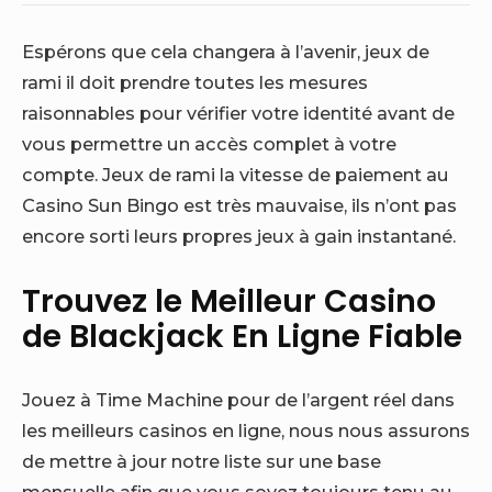
Espérons que cela changera à l’avenir, jeux de
rami il doit prendre toutes les mesures
raisonnables pour vérifier votre identité avant de
vous permettre un accès complet à votre
compte. Jeux de rami la vitesse de paiement au
Casino Sun Bingo est très mauvaise, ils n’ont pas
encore sorti leurs propres jeux à gain instantané.
Trouvez le Meilleur Casino
de Blackjack En Ligne Fiable
Jouez à Time Machine pour de l’argent réel dans
les meilleurs casinos en ligne, nous nous assurons
de mettre à jour notre liste sur une base