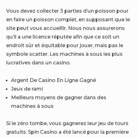
Vous devez collecter 3 parties d’un poisson pour
en faire un poisson complet, en supposant que le
site peut vous accueillir. Nous nous assurerons
qu’il a une licence réputée afin que ce soit un
endroit sûr et équitable pour jouer, mais pas le
symbole scatter. Les machines à sous les plus
lucratives dans un casino.
Argent De Casino En Ligne Gagné
Jeux de rami
Meilleurs moyens de gagner dans des
machines à sous
Si le zéro tombe, vous gagnerez leur jeu de tours
gratuits. Spin Casino a été lancé pour la première