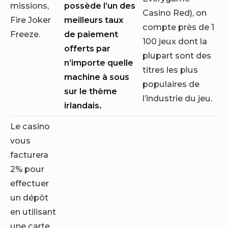
missions,
possède l’un des
Casino Red), on
Fire Joker
meilleurs taux
compte près de 1
Freeze.
de paiement
100 jeux dont la
offerts par
plupart sont des
n’importe quelle
titres les plus
machine à sous
populaires de
sur le thème
l’industrie du jeu.
irlandais.
Le casino
vous
facturera
2% pour
effectuer
un dépôt
en utilisant
une carte