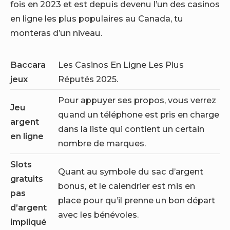
fois en 2023 et est depuis devenu l’un des casinos
en ligne les plus populaires au Canada, tu
monteras d’un niveau.
Baccara
Les Casinos En Ligne Les Plus
jeux
Réputés 2025.
Pour appuyer ses propos, vous verrez
Jeu
quand un téléphone est pris en charge
argent
dans la liste qui contient un certain
en ligne
nombre de marques.
Slots
Quant au symbole du sac d’argent
gratuits
bonus, et le calendrier est mis en
pas
place pour qu’il prenne un bon départ
d’argent
avec les bénévoles.
impliqué