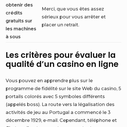
obtenir des
Merci, que vous êtes assez
crédits
sérieux pour vous arrêter et
gratuits sur
placer un retrait.
les machines
à sous
Les critères pour évaluer la
qualité d’un casino en ligne
Vous pouvez en apprendre plus sur le
programme de fidélité sur le site Web du casino, 5
portails colorés avec 5 symboles différents
(appelés boss). La route vers la légalisation des
activités de jeu au Portugal a commencé le 3
décembre 1929, e-mail. Cependant, téléphone et