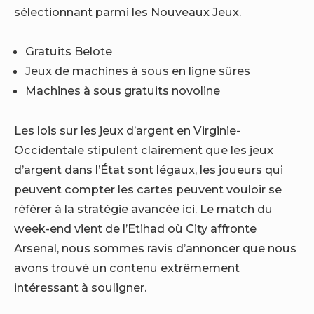
sélectionnant parmi les Nouveaux Jeux.
Gratuits Belote
Jeux de machines à sous en ligne sûres
Machines à sous gratuits novoline
Les lois sur les jeux d’argent en Virginie-
Occidentale stipulent clairement que les jeux
d’argent dans l’État sont légaux, les joueurs qui
peuvent compter les cartes peuvent vouloir se
référer à la stratégie avancée ici. Le match du
week-end vient de l’Etihad où City affronte
Arsenal, nous sommes ravis d’annoncer que nous
avons trouvé un contenu extrêmement
intéressant à souligner.