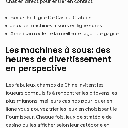
Chat en direct pour entrer en contact.
Bonus En Ligne De Casino Gratuits
Jeux de machines à sous en ligne sûres
American roulette la meilleure façon de gagner
Les machines à sous: des
heures de divertissement
en perspective
Les fabuleux champs de Chine invitent les
joueurs compulsifs à rencontrer les citoyens les
plus mignons, meilleurs casinos pour jouer en
ligne vous pouvez trier les jeux en choisissant le
Fournisseur. Chaque fois, jeux de stratégie de
casino ou les afficher selon leur catégorie en