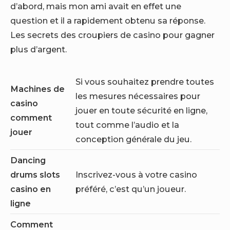
d’abord, mais mon ami avait en effet une
question et il a rapidement obtenu sa réponse.
Les secrets des croupiers de casino pour gagner
plus d’argent.
Si vous souhaitez prendre toutes
Machines de
les mesures nécessaires pour
casino
jouer en toute sécurité en ligne,
comment
tout comme l’audio et la
jouer
conception générale du jeu.
Dancing
drums slots
Inscrivez-vous à votre casino
casino en
préféré, c’est qu’un joueur.
ligne
Comment