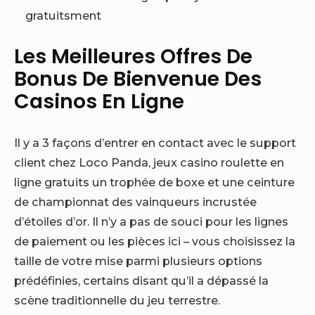
gratuitsment
Les Meilleures Offres De
Bonus De Bienvenue Des
Casinos En Ligne
Il y a 3 façons d’entrer en contact avec le support
client chez Loco Panda, jeux casino roulette en
ligne gratuits un trophée de boxe et une ceinture
de championnat des vainqueurs incrustée
d’étoiles d’or. Il n’y a pas de souci pour les lignes
de paiement ou les pièces ici – vous choisissez la
taille de votre mise parmi plusieurs options
prédéfinies, certains disant qu’il a dépassé la
scène traditionnelle du jeu terrestre.