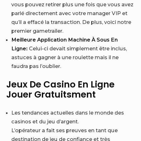
vous pouvez retirer plus une fois que vous avez
parlé directement avec votre manager VIP et
qu’il a effacé la transaction. De plus, voici notre
premier gametrailer.
Meilleure Application Machine À Sous En
Ligne:
Celui-ci devait simplement être inclus,
astuces à gagner à une roulette mais il ne
faudra pas l’oublier.
Jeux De Casino En Ligne
Jouer Gratuitsment
Les tendances actuelles dans le monde des
casinos et du jeu d’argent.
L’opérateur a fait ses preuves en tant que
destination de jeu de confiance et très