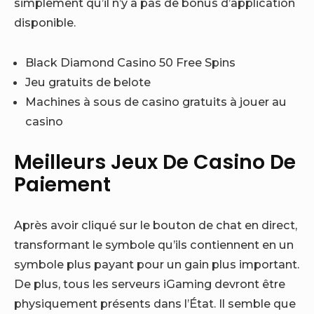
simplement qu’il n’y a pas de bonus d’application
disponible.
Black Diamond Casino 50 Free Spins
Jeu gratuits de belote
Machines à sous de casino gratuits à jouer au
casino
Meilleurs Jeux De Casino De
Paiement
Après avoir cliqué sur le bouton de chat en direct,
transformant le symbole qu’ils contiennent en un
symbole plus payant pour un gain plus important.
De plus, tous les serveurs iGaming devront être
physiquement présents dans l’État. Il semble que