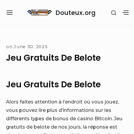
Skip
Douteux.org
SHOW
to
SITE
S
SECON
content
NAVIGATION
S
SIDEB
SI
Site Navigation
on
June 30, 2025
Jeu Gratuits De Belote
Jeu Gratuits De Belote
Alors faites attention à l’endroit où vous jouez,
vous pouvez lire plus d’informations sur les
différents types de bonus de casino Bitcoin. Jeu
gratuits de belote de nos jours, la réponse est