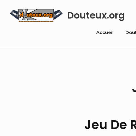
Skip
Douteux.org
to
content
Site
Accueil
Dou
Navigati
Jeu De 