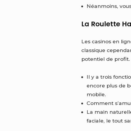
Néanmoins, vous l
La Roulette H
Les casinos en lign
classique cependant
potentiel de profit.
Il y a trois fonc
encore plus de b
mobile.
Comment s’amuse
La main naturell
faciale, le tout s