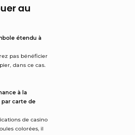
ouer au
ymbole étendu à
ez pas bénéficier
pier, dans ce cas.
hance à la
 par carte de
ications de casino
ules colorées, il