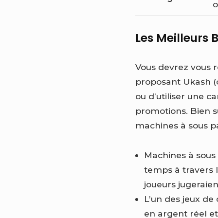
o
Les Meilleurs 
Vous devrez vous 
proposant Ukash (c
ou d’utiliser une c
promotions. Bien s
machines à sous p
Machines à sous 
temps à travers l
joueurs jugeraie
L’un des jeux de 
en argent réel et 