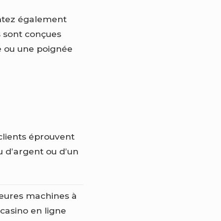
ntez également
s sont conçues
cé ou une poignée
 clients éprouvent
u d’argent ou d’un
leures machines à
 casino en ligne