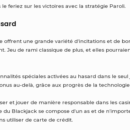
e feriez sur les victoires avec la stratégie Paroli.
asard
e offrent une grande variété d’incitations et de bo
. Jeu de rami classique de plus, et elles pourraien
tionnalités spéciales activées au hasard dans le seul
onus au-delà, grâce aux progrès de la technologi
r et jouer de manière responsable dans les casi
e du Blackjack se compose d’un as et de n’importe
ans utiliser de carte de crédit.