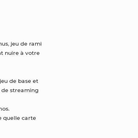
nus, jeu de rami
t nuire à votre
 jeu de base et
e de streaming
nos.
 quelle carte