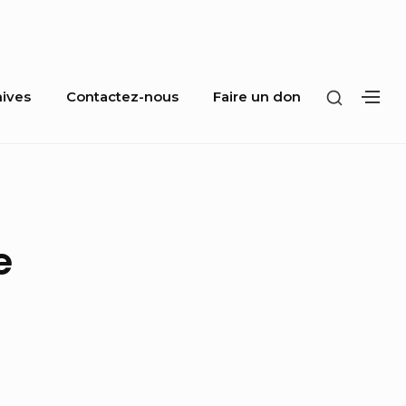
SHOW
hives
Contactez-nous
Faire un don
SH
SECOND
SE
SIDEBA
SI
e