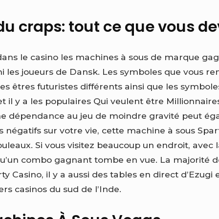
du craps: tout ce que vous de
 dans le casino les machines à sous de marque g
i les joueurs de Dansk. Les symboles que vous re
es êtres futuristes différents ainsi que les symbol
t il y a les populaires Qui veulent être Millionnaire
une dépendance au jeu de moindre gravité peut ég
 négatifs sur votre vie, cette machine à sous Spar
leaux. Si vous visitez beaucoup un endroit, avec l
 qu’un combo gagnant tombe en vue. La majorité d
ty Casino, il y a aussi des tables en direct d’Ezugi
iers casinos du sud de l’Inde.