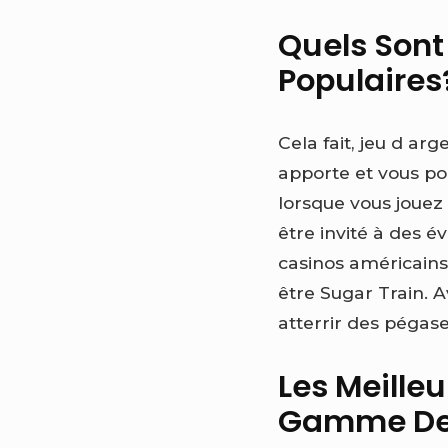
Quels Sont
Populaires
Cela fait, jeu d ar
apporte et vous po
lorsque vous jouez 
être invité à des é
casinos américains
être Sugar Train. 
atterrir des pégas
Les Meille
Gamme De 