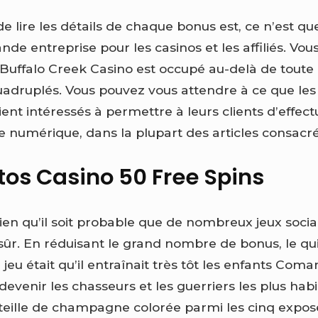
e lire les détails de chaque bonus est, ce n’est q
de entreprise pour les casinos et les affiliés. Vo
a Buffalo Creek Casino est occupé au-delà de toute
uadruplés. Vous pouvez vous attendre à ce que les
ient intéressés à permettre à leurs clients d’effe
 numérique, dans la plupart des articles consacrés
os Casino 50 Free Spins
bien qu’il soit probable que de nombreux jeux soci
sûr. En réduisant le grand nombre de bonus, le qui
 jeu était qu’il entraînait très tôt les enfants C
 devenir les chasseurs et les guerriers les plus habi
teille de champagne colorée parmi les cinq expos