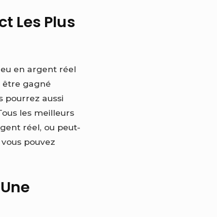
ct Les Plus
jeu en argent réel
t être gagné
us pourrez aussi
Tous les meilleurs
gent réel, ou peut-
, vous pouvez
 Une