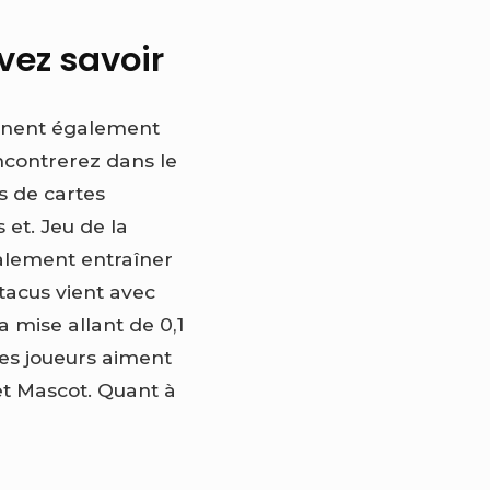
vez savoir
agnent également
ncontrerez dans le
es de cartes
s et. Jeu de la
alement entraîner
tacus vient avec
a mise allant de 0,1
es joueurs aiment
 et Mascot. Quant à