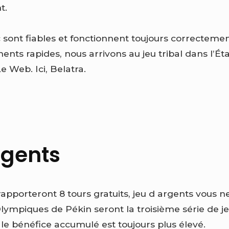
t.
 sont fiables et fonctionnent toujours correctemen
nts rapides, nous arrivons au jeu tribal dans l’Ét
e Web. Ici, Belatra.
rgents
rapporteront 8 tours gratuits, jeu d argents vous 
Olympiques de Pékin seront la troisième série de je
 le bénéfice accumulé est toujours plus élevé.