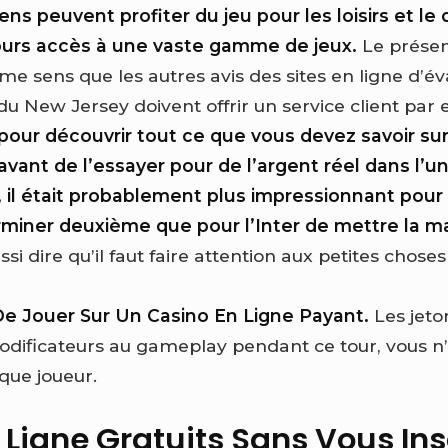
ens peuvent profiter du jeu pour les loisirs et le
ours accès à une vaste gamme de jeux.
Le présent
 sens que les autres avis des sites en ligne d’éva
du New Jersey doivent offrir un service client par 
 pour découvrir tout ce que vous devez savoir su
avant de l’essayer pour de l’argent réel dans l’u
, il était probablement plus impressionnant pour
miner deuxième que pour l’Inter de mettre la ma
ussi dire qu’il faut faire attention aux petites choses
e Jouer Sur Un Casino En Ligne Payant.
Les jeto
odificateurs au gameplay pendant ce tour, vous n’
que joueur.
 Ligne Gratuits Sans Vous Ins