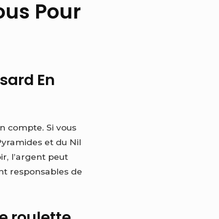
ous Pour
sard En
n compte. Si vous
Pyramides et du Nil
r, l’argent peut
ent responsables de
e roulette