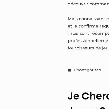
découvrir comment 
Mais connaissant c
et le confirme régu
Trois sont récompen
professionnellemen
fournisseurs de jeux
Uncategorized
Je Cher