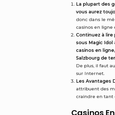
La plupart des g
vous aurez touj
donc dans le même
casinos en ligne 
Continuez à lire
sous Magic Idol 
casinos en ligne
Salzbourg de ter
De plus, il faut a
sur Internet.
Les Avantages D
attribuent des m
craindre en tant 
Casinos En