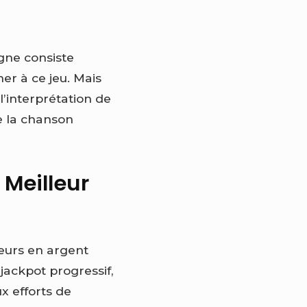
igne consiste
ner à ce jeu. Mais
l’interprétation de
e la chanson
 Meilleur
ueurs en argent
jackpot progressif,
x efforts de