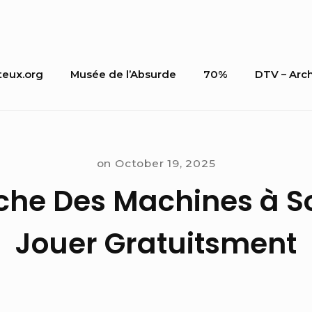
teux.org
Musée de l’Absurde
70%
DTV – Arc
on
on
October 19, 2025
che Des Machines à S
Jouer Gratuitsment