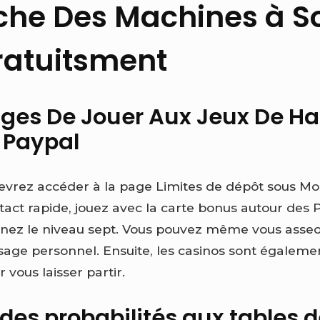
che Des Machines à S
ratuitsment
ges De Jouer Aux Jeux De Ha
 Paypal
devrez accéder à la page Limites de dépôt sous Mo
act rapide, jouez avec la carte bonus autour des 
gnez le niveau sept. Vous pouvez même vous asseoi
usage personnel. Ensuite, les casinos sont égalem
 vous laisser partir.
des probabilités aux tables d