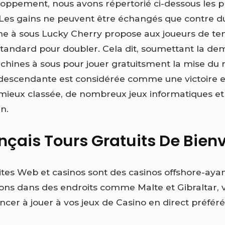
oppement, nous avons répertorié ci-dessous les pr
. Les gains ne peuvent être échangés que contre d
e à sous Lucky Cherry propose aux joueurs de te
tandard pour doubler. Cela dit, soumettant la dema
hines à sous pour jouer gratuitsment la mise du m
 descendante est considérée comme une victoire et
 mieux classée, de nombreux jeux informatiques e
n.
nçais Tours Gratuits De Bie
tes Web et casinos sont des casinos offshore-ay
ions dans des endroits comme Malte et Gibraltar, 
r à jouer à vos jeux de Casino en direct préférés